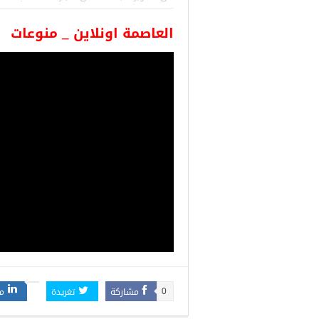
للسوريين في 
العاصمة اونلاين _ منوعات
طبية، ومعالجة
مشاركة
تغريدة
م
0