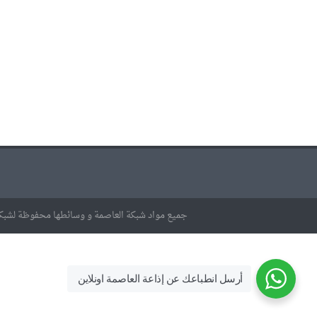
جميع مواد شبكة العاصمة و وسائطها محفوظة لشبكة
أرسل انطباعك عن إذاعة العاصمة اونلاين