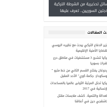
ائل تحذيرية من الشرطة التركية
“شاهد بالصور”
اجئين السوريين.. تعرف عليها
ث المقالات
زير الدفاع التركي يبحث مع نظيره الروسي
لقضايا الأمنية الإقليمية
تركيا تنشئ 3 مستشفيات في مناطق درع
لفرات بسوريا
ردوغان يفتتح القسم الثاني من خط مترو ”
وسكودار- جكمة كوي” الأحد المقبل
ركيا تحتل المرتبة الأولى عالميا بالمساعدات
إنسانية في 2017
لعدالة والتنمية.. كشف ملابسات مقتل
اشقجي دين في أعناقنا