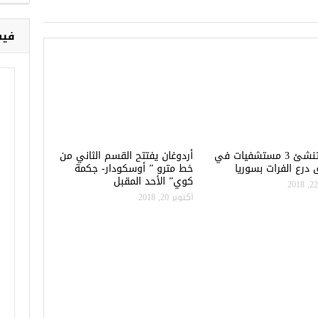
فيس
تركيا تنشئ 3 مستشفيات في
أردوغان يفتتح القسم الثاني من
درع الفرات بسوريا
خط مترو ” أوسكودار- جكمة
كوي” الأحد المقبل
أكتوبر 20, 2018