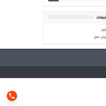
يفات
بار
رص عمل