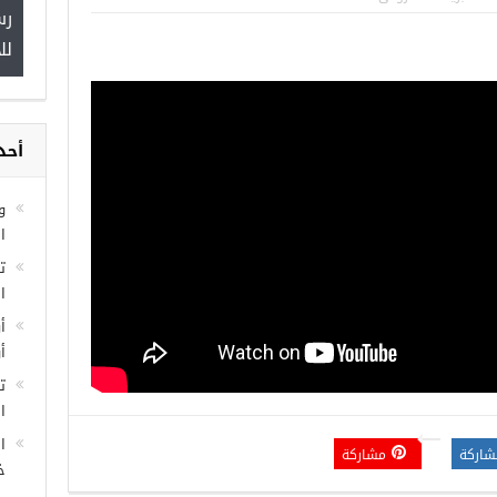
اسطنبول… مراكز
صدور النتائج الاولية للمنحة التركية
رس
 مجانية
Turkiye burslari
لل
أحد
و
ا
ا
أ
أ
ت
ال
ا
شاركة
مشاركة
خ