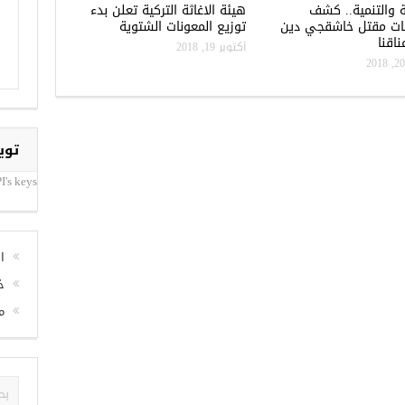
ة والتنمية.. كشف
هيئة الاغاثة التركية تعلن بدء
ات مقتل خاشقجي دين
توزيع المعونات الشتوية
اقنا
أكتوبر 19, 2018
توي
I's keys
ا
خ
م