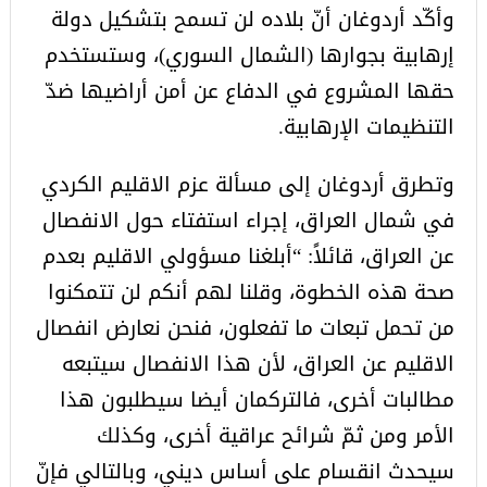
وأكّد أردوغان أنّ بلاده لن تسمح بتشكيل دولة
إرهابية بجوارها (الشمال السوري)، وستستخدم
حقها المشروع في الدفاع عن أمن أراضيها ضدّ
التنظيمات الإرهابية.
وتطرق أردوغان إلى مسألة عزم الاقليم الكردي
في شمال العراق، إجراء استفتاء حول الانفصال
عن العراق، قائلاً: “أبلغنا مسؤولي الاقليم بعدم
صحة هذه الخطوة، وقلنا لهم أنكم لن تتمكنوا
من تحمل تبعات ما تفعلون، فنحن نعارض انفصال
الاقليم عن العراق، لأن هذا الانفصال سيتبعه
مطالبات أخرى، فالتركمان أيضا سيطلبون هذا
الأمر ومن ثمّ شرائح عراقية أخرى، وكذلك
سيحدث انقسام على أساس ديني، وبالتالي فإنّ