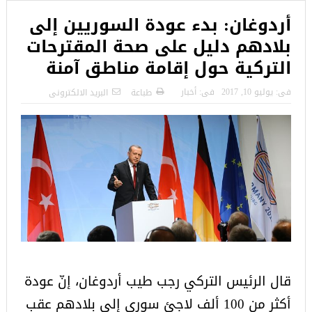
أردوغان: بدء عودة السوريين إلى
بلادهم دليل على صحة المقترحات
التركية حول إقامة مناطق آمنة
فى:
يوليو 10, 2017
فى:
أخبار
طباعة
البريد الالكترونى
قال الرئيس التركي رجب طيب أردوغان، إنّ عودة
أكثر من 100 ألف لاجئ سوري إلى بلادهم عقب