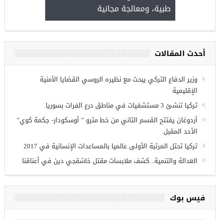
طبية، ومعالجة 
مجموعة فرص عمل للسوريين في
غازي عنتاب
أحدث المقالات
وزير الدفاع التركي يبحث مع نظيره الروسي القضايا الأمنية
الإقليمية
تركيا تنشئ 3 مستشفيات في مناطق درع الفرات بسوريا
أردوغان يفتتح القسم الثاني من خط مترو ” أوسكودار- جكمة كوي”
الأحد المقبل
تركيا تحتل المرتبة الأولى عالميا بالمساعدات الإنسانية في 2017
العدالة والتنمية.. كشف ملابسات مقتل خاشقجي دين في أعناقنا