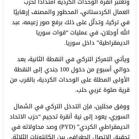
وتعتبر أنقرة الوحدات الكردية امتدادًا لحزب
العمال الكردستاني، المحظور والمصنف إرهابيًا
في تركيا، وتدلّل على ذلك برفع صور زعيمه، عبد
الله أوجلان، في عمليات “قوات سوريا
الديمقراطية” داخل سوريا.
ويأتي التمركز التركي في النقطة الثانية، بعد
حوالي أسبوع من دخول 100 جندي إلى النقطة
الأولى المطلة على الوحدات الكردية، بالقرب من
قرية صلوة غربي حلب.
ووفق محللين، فإن التدخل التركي في الشمال
السوري، يعود إلى نية أنقرة تحجيم “حزب الاتحاد
الديمقراطي الكردي” (PYD) وصد محاولاته في
تحقيق الاتصال الجغرافي بين الكانتونات الثلاثة.