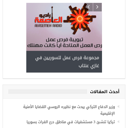
ركيا
للسوريين ف
طبية، ومعال
مجموعة فرص عمل للسوريين في
غازي عنتاب
أحدث المقالات
وزير الدفاع التركي يبحث مع نظيره الروسي القضايا الأمنية
الإقليمية
تركيا تنشئ 3 مستشفيات في مناطق درع الفرات بسوريا