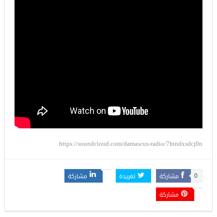
https://soundcloud.com/damascus-radio/7htndxsdcj0n
مشاركة
تغريدة
مشاركة
0
مشاركة