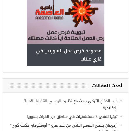
ركيا
للسوريين ف
طبية، ومعال
مجموعة فرص عمل للسوريين في
غازي عنتاب
أحدث المقالات
وزير الدفاع التركي يبحث مع نظيره الروسي القضايا الأمنية
الإقليمية
تركيا تنشئ 3 مستشفيات في مناطق درع الفرات بسوريا
أردوغان يفتتح القسم الثاني من خط مترو ” أوسكودار- جكمة كوي”