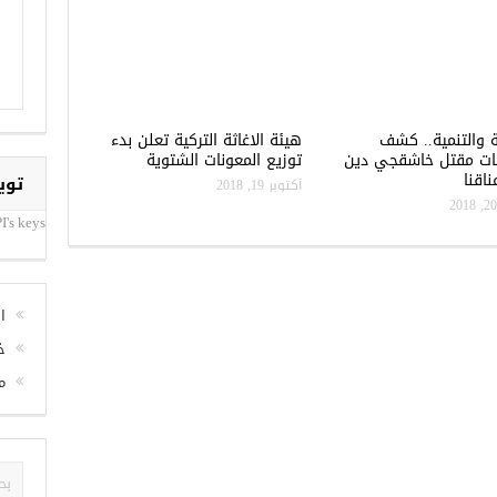
ة والتنمية.. كشف
هيئة الاغاثة التركية تعلن بدء
ات مقتل خاشقجي دين
توزيع المعونات الشتوية
اقنا
توي
أكتوبر 19, 2018
I's keys
ا
خ
م