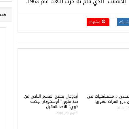
نقلاب الذي قام به حزب البعث عام 1963.
فيس
شاركة
مشاركة
تركيا تنشئ 3 مستشفيات في
أردوغان يفتتح القسم الثاني من
درع الفرات بسوريا
خط مترو ” أوسكودار- جكمة
كوي” الأحد المقبل
أكتوبر 20, 2018