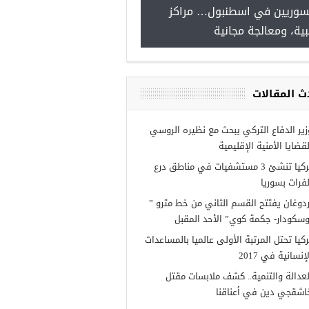
سوريين في اسطنبول… مراكز
صدور النتائج الاولية للمنحة ا
ية، ومعالجة مجانية
Turkiye burslari
ث المقالات
زير الدفاع التركي يبحث مع نظيره الروسي
لقضايا الأمنية الإقليمية
تركيا تنشئ 3 مستشفيات في مناطق درع
لفرات بسوريا
ردوغان يفتتح القسم الثاني من خط مترو ”
وسكودار- جكمة كوي” الأحد المقبل
ركيا تحتل المرتبة الأولى عالميا بالمساعدات
إنسانية في 2017
لعدالة والتنمية.. كشف ملابسات مقتل
اشقجي دين في أعناقنا