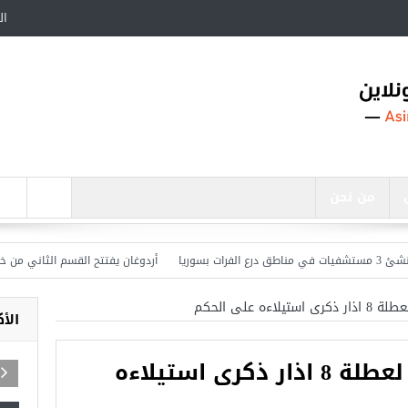
ال
من نحن
أردوغان يفتتح القسم الثاني من خط متر
اءه على الحكم
الأ
أنباء عن الغاء النظام لعطلة 8 اذار ذكرى استيلاءه
اجد في تركيا