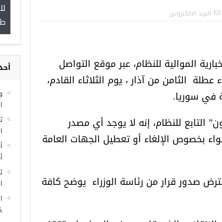
لل
”
البريد الالكترونى
طب
بارية الموالية للنظام، عبر موقع التواصل
أحد
مجموعة فرص عمل للسوريين في
 عطلة الثامن من آذار ، يوم الثلاثاء القادم،
غازي عنتاب
و
في سوريا.
ا
 التابع للنظام، إنه لا يوجد أي مصدر
ا
اء بخصوص الإلغاء أو تعطيل الجهات العامة
أ
أ
ت
ترض صدور قرار من رئاسة الوزراء يوضح كافة
ال
ا
خ