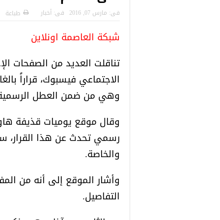
 التركية
رسائل تحذيرية من الشرطة التركية
“شاهد بالصور
فى:
مارس 07, 2016
فى:
أخبار
طباعة
للاجئين السوريين.. تعرف عليها
شبكة العاصمة اونلاين
تناقلت العديد من الصفحات الإخ
الاجتماعي فيسبوك، قراراً بالغاء
وهي من ضمن العطل الرسمية 
وقال موقع يوميات قذيفة هاون”
رسمي تحدث عن هذا القرار، سو
والخاصة.
وأشار الموقع إلى أنه من المف
التفاصيل.