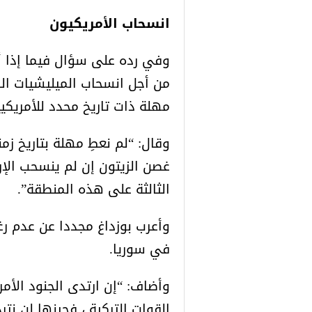
انسحاب الأمريكيون
وفي رده على سؤال فيما إذا أع
من أجل انسحاب الميليشيات الك
مهلة ذات تاريخ محدد للأمريكيي
وقال: “لم نعطِ مهلة بتاريخ زمن
غصن الزيتون إن لم ينسحب الإر
الثالثة على هذه المنطقة”.
وأعرب بوزداغ مجددا عن عدم رغ
في سوريا.
وأضاف: “إن ارتدى الجنود الأم
القوات التركية ، فحينها لن نتر