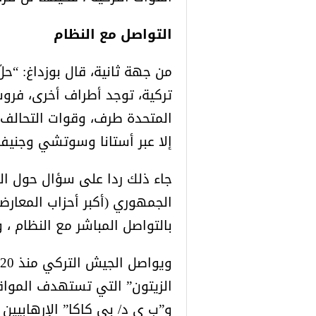
التواصل مع النظام
من جهة ثانية، قال بوزداغ: “حل
تركية، توجد أطراف أخرى، فروس
المتحدة طرف، وقوات التحالف 
إلا عبر أستانا وسوتشي وجنيف
جاء ذلك ردا على سؤال حول ا
الجمهوري (أكبر أحزاب المعارضة
بالتواصل المباشر مع النظام ،
الزيتون” التي تستهدف المواق
و”ب ي د/ بي كاكا” الإرهابيين ش