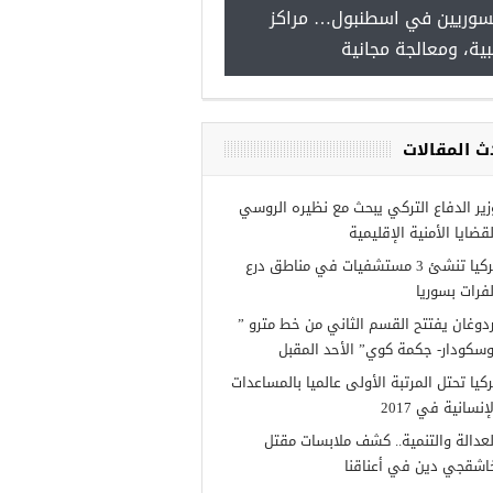
للسوريين في اسطنبول… مراكز
صدور النت
طبية، ومعالجة مجانية
 burslari
لسوريين في
ث المقالات
زير الدفاع التركي يبحث مع نظيره الروسي
لقضايا الأمنية الإقليمية
تركيا تنشئ 3 مستشفيات في مناطق درع
لفرات بسوريا
ردوغان يفتتح القسم الثاني من خط مترو ”
وسكودار- جكمة كوي” الأحد المقبل
ركيا تحتل المرتبة الأولى عالميا بالمساعدات
إنسانية في 2017
لعدالة والتنمية.. كشف ملابسات مقتل