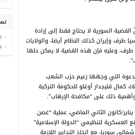
ّ القضية السورية لا يحتاج فقط إلى إرادة
تصن
يا طرف وإيران كذلك النظام أيضا، والولايات
طرف، وعليه فإن هذه القضية لا يمكن حلها
أخ
ف
”.
لدعوة التي وجهها زعيم حزب الشعب
)، كمال قليجدار أوغلو للحكومة التركية
 وأهمية ذلك على “مكافحة الإرهاب”.
ويواصل الجيش التركي منذ 20 يناير/كانون الثاني الماضي، عملية “غصن
ع العسكرية لتنظيمي “الدولة الإسلامية”
مالي سوريا، مع اتخاذ التدابير اللازمة