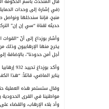
قال المتحدث باسم الحكومة الت
(في إشارة إلى وحدات الحماية 
منبج، فإننا سندخلها ونواصل ط
حديثه لقناة “سي إن إن” التركي
وأشار بوزداغ إلى أنّ “القوات 
يخرج منها الإرهابيون وذلك من 
أجل أمن حدودنا”، بالإضافة إلى
يناير الماضي، قائلاً: “هذا ا
وقال ستستمر هذه العملية حتى
مواطنينا في القرى الحدودية 
وأد بلاء الإرهاب، والقضاء على 