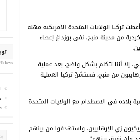
طت تركيا الولايات المتحدة الأمريكية مهلة
ردية من مدينة منبج، نفى بوزداغ إعطاء
ن.
ي، إلا أننا نتكلم بشكل واضح، بعد عملية
توي
هابيون من منبج، فستشنّ تركيا العملية
I's keys
بة بلاده في الاصطدام مع الولايات المتحدة
ا
خ
م
ريكيون زي الإرهابيين، واستهدفوا من بينهم
دد ولن نفرق بينهم”.