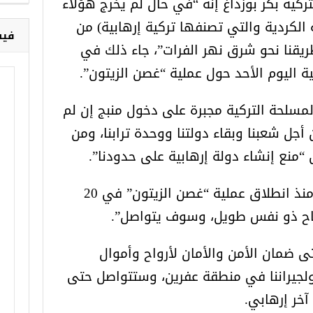
ركية بكر بوزداغ إنه “في حال لم يخرج هؤلاء
خ
الكردية والتي تصنفها تركية إرهابية) من
ريقنا نحو شرق نهر الفرات”، جاء ذلك في
فيس
ة اليوم الأحد حول عملية “غصن الزيتون”.
المسلحة التركية مجبرة على دخول منبج إن لم
أجل شعبنا وبقاء دولتنا ووحدة ترابنا، ومن
 “منع إنشاء دولة إرهابية على حدودنا”.
وأكد بوزداغ تحييد 932 إرهابيا منذ انطلاق عملية “غصن الزيتون” في 20
لكفاح ذو نفس طويل، وسوف يتواصل”.
 ضمان الأمن والأمان لأرواح وأموال
ولجيراننا في منطقة عفرين، وستتواصل حتى
آخر إرهابي.