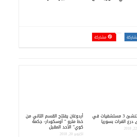
شاركة
مشاركة
تركيا تنشئ 3 مستشفيات في
أردوغان يفتتح القسم الثاني من
درع الفرات بسوريا
خط مترو ” أوسكودار- جكمة
كوي” الأحد المقبل
أكتوبر 20, 2018