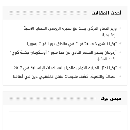
ة فرص عمل للسوريين في
نتاب
أحدث المقالات
وزير الدفاع التركي يبحث مع نظيره الروسي القضايا الأمنية
الإقليمية
تركيا تنشئ 3 مستشفيات في مناطق درع الفرات بسوريا
أردوغان يفتتح القسم الثاني من خط مترو ” أوسكودار- جكمة كوي”
الأحد المقبل
تركيا تحتل المرتبة الأولى عالميا بالمساعدات الإنسانية في 2017
العدالة والتنمية.. كشف ملابسات مقتل خاشقجي دين في أعناقنا
فيس بوك