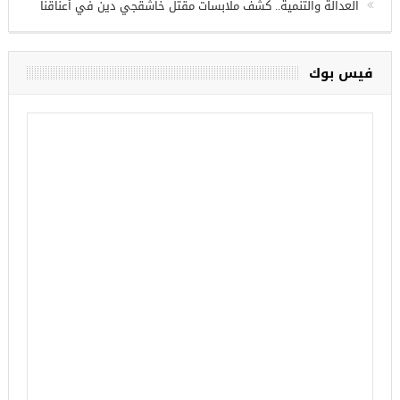
أردوغان يفتتح القسم الثاني من خط مترو ” أوسكودار- جكمة كوي”
الأحد المقبل
تركيا تحتل المرتبة الأولى عالميا بالمساعدات الإنسانية في 2017
العدالة والتنمية.. كشف ملابسات مقتل خاشقجي دين في أعناقنا
فيس بوك