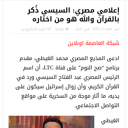
إعلامي مصري: السيسي ذُكر
بالقرآن والله هو من اختاره
فى:
مايو 13, 2016
فى:
أخبار
طباعة
البريد الالكترونى
شبكة العاصمة اونلاين
ادعى المذيع المصري محمد الغيطي، مقدم
برنامج “صح النوم” على قناة LTC، أن اسم
الرئيس المصري عبد الفتاح السيسي ورد في
القرآن الكريم، وأن زوال إسرائيل سيكون على
يديه، ما أثار موجة من السخرية على مواقع
التواصل الاجتماعي.
الغيطي