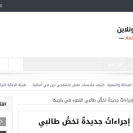
ال
من نحن
لة والتنمية.. كشف ملابسات مقتل خاشقجي دين في أعناقنا
هيئة الاغاثة التركية تع
إجراءاتٌ جديدةٌ تخصُّ طالبي اللجوءِ في بلجيكا
الأ
 إجراءاتٌ جديدةٌ تخصُّ طالبي