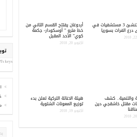
تركيا تنشئ 3 مستشفيات في
أردوغان يفتتح القسم الثاني من
درع الفرات بسوريا
خط مترو ” أوسكودار- جكمة
كوي” الأحد المقبل
أكتوبر 20, 2018
توي
I's keys
ا
خ
ة والتنمية.. كشف
هيئة الاغاثة التركية تعلن بدء
ات مقتل خاشقجي دين
توزيع المعونات الشتوية
م
اقنا
أكتوبر 19, 2018