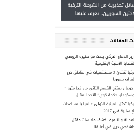
ائل تحذيرية من الشرطة التركية
“شاهد بالصور”
اجئين السوريين.. تعرف عليها
ث المقالات
زير الدفاع التركي يبحث مع نظيره الروسي
لقضايا الأمنية الإقليمية
تركيا تنشئ 3 مستشفيات في مناطق درع
لفرات بسوريا
ردوغان يفتتح القسم الثاني من خط مترو ”
وسكودار- جكمة كوي” الأحد المقبل
ركيا تحتل المرتبة الأولى عالميا بالمساعدات
إنسانية في 2017
لعدالة والتنمية.. كشف ملابسات مقتل
اشقجي دين في أعناقنا