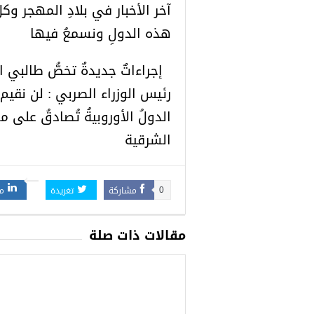
آخر الأخبار في بلادِ المهجر و
هذه الدولِ ونسمعُ فيها
إجراءاتٌ جديدةٌ تخصُّ طالبي ال
رئيس الوزراء الصربي : لن نقيم 
الدولُ الأوروبيةُ تُصادقُ على م
الشرقية
مشاركة
تغريدة
م
0
مقالات ذات صلة