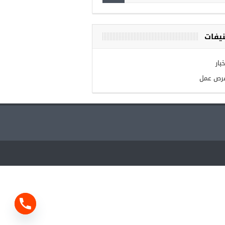
يفات
بار
رص عمل