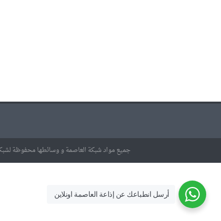
جميع مواد شبكة العاصمة و وسائطها محفوظة لشبكة
أرسل انطباعك عن إذاعة العاصمة اونلاين