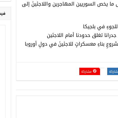
كل ما يخص السوريين المهاجرين واللاجئينَ إلى
فيس
لجوءِ في بلجيكا
جدرانا تغلق حدودنا أمام اللاجئين
شروعِ بناءِ معسكراتٍ للاجئينَ في دولِ أوروبا
شاركة
مشاركة