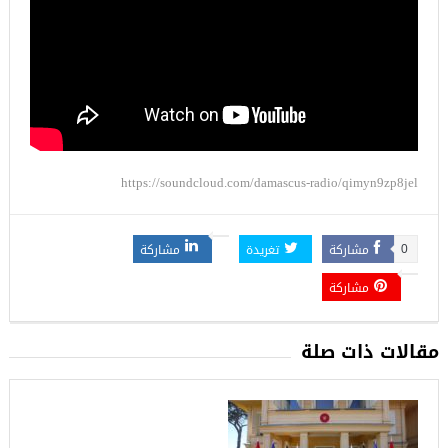
https://soundcloud.com/damascus-radio/qimyn9zp8jel
مشاركة
تغريدة
مشاركة
0
مشاركة
مقالات ذات صلة