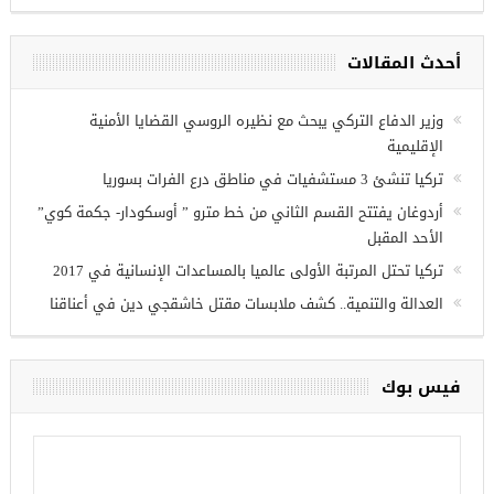
فرص عمل للسوريين في
اب
أحدث المقالات
وزير الدفاع التركي يبحث مع نظيره الروسي القضايا الأمنية
الإقليمية
تركيا تنشئ 3 مستشفيات في مناطق درع الفرات بسوريا
أردوغان يفتتح القسم الثاني من خط مترو ” أوسكودار- جكمة كوي”
الأحد المقبل
تركيا تحتل المرتبة الأولى عالميا بالمساعدات الإنسانية في 2017
العدالة والتنمية.. كشف ملابسات مقتل خاشقجي دين في أعناقنا
فيس بوك