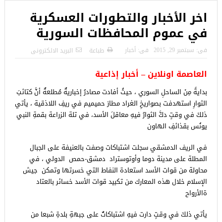
اخر الأخبار والتطورات العسكرية
في عموم المحافظات السورية
فى:
سبتمبر 29, 2015
فى:
أخبار
طباعة
البريد الالكترونى
العاصمة اونلاين – أخبار إذاعية
بدايةً مِنَ الساحلِ السوري ، حيثُ أفادت مصادرُ إخباريةٌ مُطلعةٌ أنَّ كتائبَ
الثوارِ استهدفت بصواريخِ الغراد مطارَ حميميم في ريفِ اللاذقية ،
يأتي
ذلكَ في وقتٍ دكَّ الثوارُ فيهِ معاقلَ الأسد، في تلة الزراعة بقمةِ النبي
يونُس بقذائفِ الهاون
في الريف الدمشقي سجلت اشتباكات وصفت بالعنيفة على الجبال
المطلة على مدينة دوما وأوتوستراد دمشق-حمص الدولي ، في
محاولة من قوات الأسد استعادة النفاط التي خسرتها وتمكن جيش
الإسلام خلال هذه المعارك من تكبيد قوات الأسد خسائر بالعتاد
ةالأرواح
يأتي ذلكَ في وقتٍ دارت فيهِ اشتباكاتٌ على جبهةِ بلدةِ شبعا من