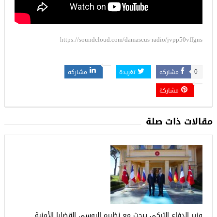
https://soundcloud.com/damascus-radio/jvpp50vffgns
مشاركة
تغريدة
مشاركة
0
مشاركة
مقالات ذات صلة
وزير الدفاع التركي يبحث مع نظيره الروسي القضايا الأمنية