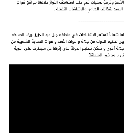
الأسدِ وغرفةِ عملياتِ فتحِ حلب استهدفَ الثوارُ خلالَها مواقعَ قواتِ
الاسدِ بقذائفِ الهاونِ والرشاشاتِ الثقيلة .
======================
اما شمالاً تستمر الاشتباكات في منطقة جبل عبد العزيز بريف الحسكة
بين تنظيم الدولة من جهة و قوات الأسد و قوات الحماية الشعبية من
جهة أخرى و تمكن تنظيم الدولة على إثرها عن سيطرته على قرية
تل بارود في المنطقة