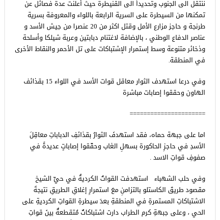
ننتقل الى الجنوب وتحديداً الى القنيطرة حيث أعلنت عدة فصائل عن
تمكنها من السيطرة على السرية الرابعة باللواء والمعروفة بسرية
طرنجة و حاجز مزارع الأمل وقتل اكثر من 20 عنصرا من جيش الأسد و
عناصر الدفاع الوطني ، بالإضافة لاغتنام دبابتين وعربة شيلكا وأسلحة
وذخائر متنوعة وسط إستمرار الإشتباكات على تل الأحمر والنقاط الأخرى
في المنطقة.
وفي درعا استهدف الثوار معاقل قوات الأسد في اللواء 15 بقذائف
الهاون وحققوا إصابات مباشرة
======================
اما على جبهة حماه، فقد استهدفَ الثوارُ بقذائفِ الدباباتِ معاقِلَ
الأسدِ في حاجزِ الحاكورة بسهلِ الغاب وحقّقوا إصاباتٍ عديدةً في
صفوفِ قواتِ الاسد .
وفي حلب الشهباء استهدفت القواتُ الكرديةُ في حيِّ الشيخ
مقصود طريقَ الكاستلو بالتزامنِ معَ استمرارِ إغلاقِ الطريقِ نتيجةَ
الاشتباكاتِ المستمرةِ في المنطقةِ بعدَ سيطرةِ القواتِ الكرديةِ على
الحي ، وعلى جبهةِ كرم الطراب دارت اشتباكاتٌ مُتقطعةٌ بينَ قواتِ