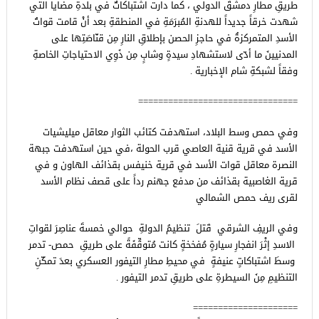
طريقِ مطارِ دمشقَ الدولي ، كما دارت اشتباكاتٌ في بلدةِ مضايا التي
شهدت خرقاً جديداً للهدنةِ المُبرَمَةِ في المنطقةِ بعد أنْ قامت قواتُ
الأسدِ المتمركزةُ في حاجزِ الحصن بإطلاقِ النارِ مِن قنّاصَتِها على
المدنيينَ ما أدّى لاستشهادِ سيدةٍ وشابٍ مِن ذَوِي الاحتياجاتِ الخاصةِ
وفقاً لشبكةِ شام الإخبارية .
================================
وفي حمص وسط البلاد، استهدفت كتائب الثوار معاقل ميليشيات
الأسد في قرية قنية العاصي قرب الحولة ،في حين استهدفت جبهة
النصرة معاقل قوات الأسد في قرية خنيفس بقذائف الهاون و في
قرية الغاصبية بقذائف من مدفع جهنم رداً على قصف نظام الأسد
لقرى ريف حمص الشمالي
وفي الريفِ الشرقي قَتلَ تنظيمُ الدولةِ حوالي خمسةَ عناصِرَ لقواتِ
الاسدِ إثْرَ انفجارِ سيارةٍ مُفخخةٍ كانت مُتوقِّفَةً على طريقِ حمص- تدمر
وسطَ اشتباكاتٍ عنيفةٍ في محيطِ مطارِ التيفور العسكري بعدَ تمكّنِ
التنظيمِ مِنَ السيطرةِ على طريقِ تدمر التيفور .
=====================