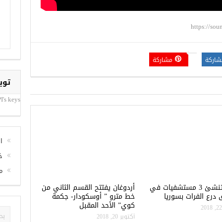
https://so
شاركة
مشاركة
توي
I's keys
ا
خ
تركيا تنشئ 3 مستشفيات في
أردوغان يفتتح القسم الثاني من
م
درع الفرات بسوريا
خط مترو ” أوسكودار- جكمة
كوي” الأحد المقبل
أكتوبر 20, 2018