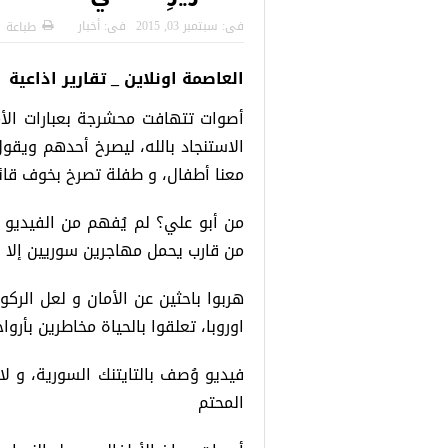
لنتائج الاولية للمنحة التركية
رسائل تحذيرية من الشرطة التركي
فى:
سبتمبر 03, 2015
فى:
أخبار
طباعة
Turkiye bu
للاجئين السوريين.. تعرف عليها
العاصمة اونلاين _ تقارير اذاعية
أصوات تتهافت محشرجة بعبارات الأم
الاستنجاد بالله، ليصرخ أحدهم ويقو
معنا أطفال، و طفلة تصرخ بخوف قائلةَ
من أبو علي؟ لم يُفهم من الفيديو 
من قارب يحمل مهاجرين سوريين إلا أن
هربوا باحثين عن الأمان و لعل الر
اوروبا، تعلقوا بالحياة مخاطرين بأرواح
فيديو وُصف بالتايتنك السورية، و ل
المحتم