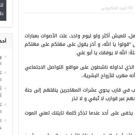
ة
“شاهد بالصور”
البريد الالكترونى
ل، للعيش أكثر ولو ليوم واحد، علت الأصوات بعبارات
مجموعة فرص عمل ل
ل “قولوا يا الله، و آخر يقول على مهلكم على مهلكم
غازي عنتاب
: الله لا يوفقك يا أبو علي.
أحد
الذي تداوله ناشطون على مواقع التواصل الاجتماعي
و
ه مهرب للأرواح البشرية..
ا
كوب في قارب يحوي عشرات المهاجرين ينقلهم إلى جنة
ا
هم عبر قوارب لا تُبقي و لا تذر
أ
أ
ا يخفى على أحد عندما تذكر كلمة تايتنك تعني الموت
ت
ال
ا