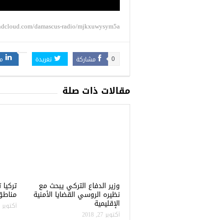
undcloud.com/damascus-radio/mjkxuwysym5a
مشاركة
تغريدة
م
0
مقالات ذات صلة
وزير الدفاع التركي يبحث مع
نظيره الروسي القضايا الأمنية
مناطق 
الإقليمية
أكتوبر 22, 2018
أكتوبر 27, 2018