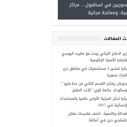
للسوريين في اسطنبول… مراكز
صدور النت
طبية، ومعالجة مجانية
 burslari
لسوريين في
ث المقالات
زير الدفاع التركي يبحث مع نظيره الروسي
لقضايا الأمنية الإقليمية
تركيا تنشئ 3 مستشفيات في مناطق درع
لفرات بسوريا
ردوغان يفتتح القسم الثاني من خط مترو ”
وسكودار- جكمة كوي” الأحد المقبل
ركيا تحتل المرتبة الأولى عالميا بالمساعدات
إنسانية في 2017
لعدالة والتنمية.. كشف ملابسات مقتل