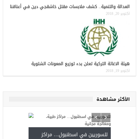
العدالة والتنمية.. كشف ملابسات مقتل خاشقجي دين في أعناقنا
أكتوبر 20, 2018
هيئة الاغاثة التركية تعلن بدء توزيع المعونات الشتوية
أكتوبر 19, 2018
الأكثر مشاهدة
للسوريين في اسطنبول… مراكز
صدور النتائج 