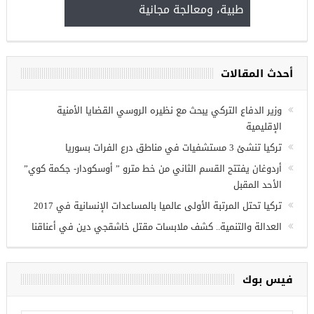
طبية، ومعالجة مجانية
kiye burslari
أحدث المقالات
ريين في
وزير الدفاع التركي يبحث مع نظيره الروسي القضايا الأمنية
الإقليمية
تركيا تنشئ 3 مستشفيات في مناطق درع الفرات بسوريا
أردوغان يفتتح القسم الثاني من خط مترو ” أوسكودار- جكمة كوي”
الأحد المقبل
تركيا تحتل المرتبة الأولى عالميا بالمساعدات الإنسانية في 2017
العدالة والتنمية.. كشف ملابسات مقتل خاشقجي دين في أعناقنا
فيس بوك