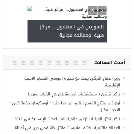
للسوريين في اسطنبول… مراكز
صدور النتائج 
طبية، ومعالجة مجانية
kiye burslari
أحدث المقالات
ريين في
وزير الدفاع التركي يبحث مع نظيره الروسي القضايا الأمنية
الإقليمية
تركيا تنشئ 3 مستشفيات في مناطق درع الفرات بسوريا
أردوغان يفتتح القسم الثاني من خط مترو ” أوسكودار- جكمة كوي”
الأحد المقبل
تركيا تحتل المرتبة الأولى عالميا بالمساعدات الإنسانية في 2017
العدالة والتنمية.. كشف ملابسات مقتل خاشقجي دين في أعناقنا