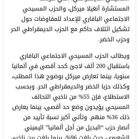
المستشارة أنغيلا ميركل، والحزب المسيحي
الاجتماعي البافاري للإعداد للمفاوضات حول
تشكيل ائتلاف حاكم مع الحزب الديمقراطي الحر
وحزب الخضر.
ويطالب الحزب المسيحي الاجتماعي البافاري
باستقبال 200 ألف لاجئ كحد أقصى في ألمانيا
سنويا، بينما تعارض ميركل بوضوح هذا المطلب،
وكذلك حزبا الخضر والديمقراطي الحر. وبحسب
الاستطلاع، فإن 55% من ناخبي التحالف
المسيحي يؤيدون وضع حد أقصى، بينما يعارض
ذلك 36% منهم. وتأتي أكبر نسبة تأييد من
أنصار حزب “البديل من أجل ألمانيا” اليميني
الشعبوي، حيث بلغت 96%، بينما بلغت بين ناخبي