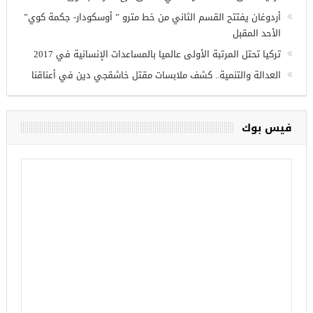
وزير الدفاع التركي يبحث مع نظيره الروسي القضايا الأمنية
الإقليمية
تركيا تنشئ 3 مستشفيات في مناطق درع الفرات بسوريا
أردوغان يفتتح القسم الثاني من خط مترو ” أوسكودار- جكمة كوي”
الأحد المقبل
تركيا تحتل المرتبة الأولى عالميا بالمساعدات الإنسانية في 2017
العدالة والتنمية.. كشف ملابسات مقتل خاشقجي دين في أعناقنا
فيس بوك