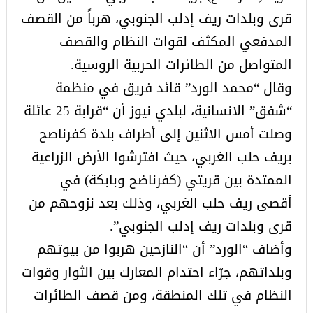
قرى وبلدات ريف إدلب الجنوبي، هرباً من القصف
المدفعي المكثف لقوات النظام والقصف
المتواصل من الطائرات الحربية الروسية.
وقال “محمد الورد” قائد فريق في منظمة
“شفق” الانسانية، لبلدي نيوز أن “قرابة 25 عائلة
وصلت أمس الاثنين إلى أطراف بلدة كفرناصح
بريف حلب الغربي، حيث افترشوا الأرض الزراعية
الممتدة بين قريتي (كفرناضح وبابكة) في
أقصى ريف حلب الغربي، وذلك بعد نزوحهم من
قرى وبلدات ريف إدلب الجنوبي”.
وأضاف “الورد” أن “النازحين هربوا من بيوتهم
وبلداتهم، جرّاء احتدام المعارك بين الثوار وقوات
النظام في تلك المنطقة، ومن قصف الطائرات