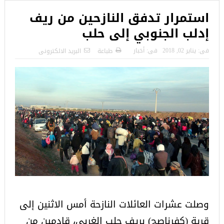
استمرار تدفق النازحين من ريف
إدلب الجنوبي إلى حلب
فى:
يناير 02, 2018
فى:
أخبار
طباعة
البريد الالكترونى
وصلت عشرات العائلات النازحة أمس الاثنين إلى
قرية (كفرناصح) بريف حلب الغربي، قادمين من