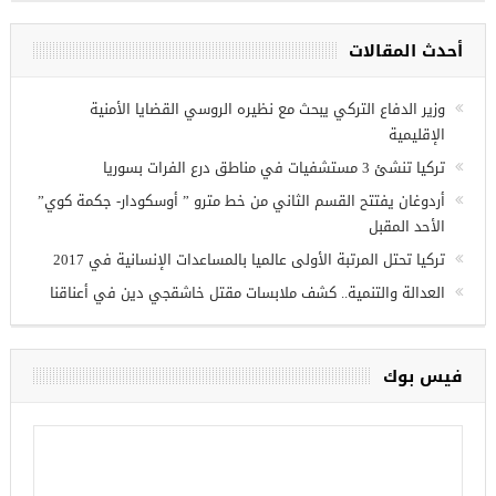
مجموعة فرص عمل للسوريين في
غازي عنتاب
أحدث المقالات
وزير الدفاع التركي يبحث مع نظيره الروسي القضايا الأمنية
الإقليمية
تركيا تنشئ 3 مستشفيات في مناطق درع الفرات بسوريا
أردوغان يفتتح القسم الثاني من خط مترو ” أوسكودار- جكمة كوي”
الأحد المقبل
تركيا تحتل المرتبة الأولى عالميا بالمساعدات الإنسانية في 2017
العدالة والتنمية.. كشف ملابسات مقتل خاشقجي دين في أعناقنا
فيس بوك