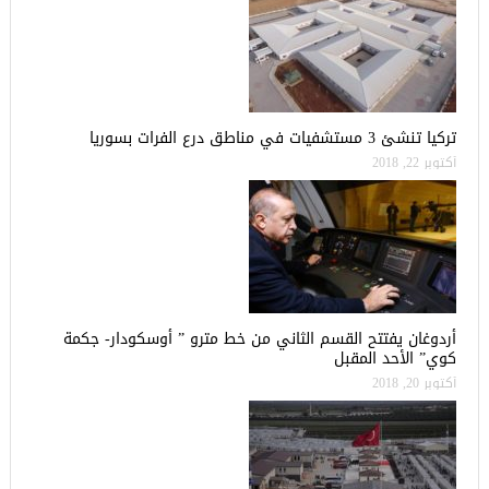
تركيا تنشئ 3 مستشفيات في مناطق درع الفرات بسوريا
أكتوبر 22, 2018
أردوغان يفتتح القسم الثاني من خط مترو ” أوسكودار- جكمة
كوي” الأحد المقبل
أكتوبر 20, 2018