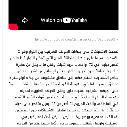
https://soundcloud.com/damascus-radio/8zyjuebp0ljx
تجددت الاشتباكات على جبهات الغوطة الشرقية بين الثوار وقوات
الأسد ولا سيما على جبهات منطقة المرج التي تمكن الثوار خلالها من
تدمير دبابة تي 72 وإعطاب عربة شيلكا وقتل ما لا يقل عن عشرة
عناصر بالإضافة لجرح آخرين، وأعلن جيش الإسلام عن قنص عدد من
عناصر الأسد بعد استدراجهم إلى مناطق مكشوفة من جهة أوتوستراد
دمشق حمص أما في الغوطة الغربية فقد جرت فيها اشتباكات عنيفة
على الجبهة الشرقية لمدينة داريا وعلى الجبهة الجنوبية لمدينة
معضمية الشام المجاورة في محاولة جديدة من قوات الأسد للتقدم
في المنطقة، وألقت المروحيات أكثر من 25 برميل متفجر على أحياء
مدينة داريا، وتم استهداف محيط مناطق الاشتباكات في المدينتين
بقذائف المدفعية وبصواريخ الـ أرض – أرض أدت لدمار كبير في
المنطقة وارتقاء شهيد وسقوط جرحى، كما سقط عدد من الجرحى