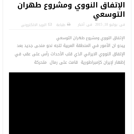
الإتفاق النووي ومشروع طهران
التوسعي
فى:
يوليو 18, 2015
فى:
أخبار
طباعة
البريد الالكترونى
الإتفاق النووي ومشروع طهران التوسعي
يبدو ان الأمور في المنطقة العربية تتجه نحو منحى جديد بعد
الإتفاق النووي الايراني الذي قلب الأحداث رأس على عقب في
إظهار لإيران كإمبراطورية قامت على رمال متحركة