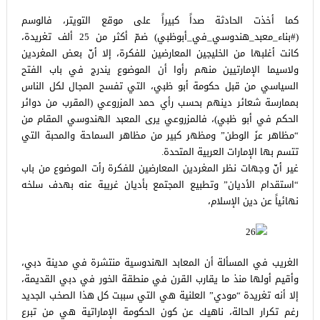
كما أخذت الحادثة صداً كبيراً على موقع التويتر، فالوسم
(#بناء_معبد_هندوسي_في_أبوظبي) ضمّ أكثر من 25 ألف تغريدة،
كانت أغلبها من الخليجين المعارضين للفكرة، إلا أنّ بعض المغردين
ولاسيما الإمارتيين منهم رأوا أن الموضوع يندرج في باب الفتح
السياسي من قبل حكومة أبو ظبي، التي تفسح المجال لكل الناس
بممارسة شعائر دينهم بحسب رأي حمد المزروعي (المقرب من دوائر
الحكم في أبو ظبي)، فالمزروعي يرى المعبد الهندوسي المقام من
“مظاهر عزَ الوطن” ومظهر كبير من مظاهر السماحة والمحبة التي
تتسم بها الإمارات العربية المتحدة.
غير أنّ وجهات نظر المغردين المعارضين للفكرة رأت الموضوع من باب
“استقدام الأديان” وتطبيع المجتمع بأديان غريبة عنه بهدف سلخه
نهائياً عن دين الإسلام،
الغريب في المسألة أن المعابد الهندوسية منتشرة في مدينة دبي،
وأقيم أولها منذ ما يقارب القرن في منطقة الخور في دبي القديمة،
إلا أنه تغريدة “مودي” العلنية هي التي سببت كل هذا الصخب الجديد
رغم تكرار الحالة، ناهيك عن كون الحكومة الإماراتية هي من تبرع