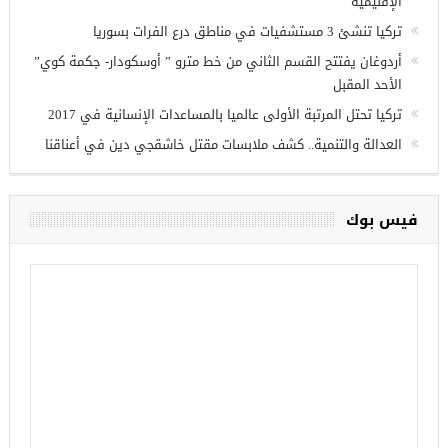
أحدث المقالات
وزير الدفاع التركي يبحث مع نظيره الروسي القضايا الأمنية
الإقليمية
تركيا تنشئ 3 مستشفيات في مناطق درع الفرات بسوريا
أردوغان يفتتح القسم الثاني من خط مترو ” أوسكودار- جكمة كوي”
الأحد المقبل
تركيا تحتل المرتبة الأولى عالميا بالمساعدات الإنسانية في 2017
العدالة والتنمية.. كشف ملابسات مقتل خاشقجي دين في أعناقنا
فيس بوك