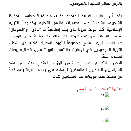
بالأرض لصالح المعبد الهندوسي.
يذكر أن الإمارات العربية المتحدة حظرت منذ فترة معاهد التحفيظ
الشعبية، وشددت على محتويات مناهج التعليم وخصوصاً التربية
الإسلامية، كما مولت حروباً على بلاد إسلامية كـ “مالي” و”الصومال”
ودعمت الانقلاب في “مصر” و”ليبيا”، كذلك يتهمها الكثيرون بالوقوف
ضد ثورات الربيع العربي وخصوصاً الثورة السورية، فكثير من نشطاء
الثورة الموجودين في الإمارات طالتهم عقوبات سجن قضائية وصلت
لعشرين سنة.
الجدير بالذكر أن “مودي” رئيس الوزراء الهندي يعتبر من أشد
السياسيين الهنديين المناهضين للإسلام في بلاده، ويعتبر مسؤولاً
عن حملات عنف موجهة ضد المسلمين هناك.
بعض التغريدات ضمن الوسم :