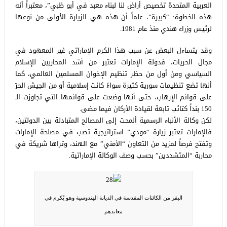
العربية المتحدة تخصيص أراض لنا لبناء معبد في أبو ظبي”، معتبراً أنه
هذه الخطوة: “كبيرة”، علماً أن هذه هي الزيارة الأولى من نوعها
لرئيس وزراء هندي منذ عام 1981.
وقد يتساءل البعض عن سبب هذا الكرم الإماراتي غير المعهود في
مجال الحريات، فدولة الإمارات تعتبر من أشد المحاربين للإسلام
السياسي ومن أول من حظر تنظيم الإخوان المسلمين العالمي، كما
أنها تضع تنظيمات سورية كثيرة سواءً كانت إسلامية أو من الجيش الحرّ
على قوائم الإرهاب، حتى أنها وضعت على قوائمها التي تجاوزت الـ
150 بنداً كتائب تابعة لقيادة الأركان فيما مضى.
لكن وكالة الأنباء الرسمية ألمحت إلى المصالح المتبادلة بين الدولتين،
فالإمارات تعتبر زيارة “مودي” استراتيجية تصب في مصلحة الإمارات
وتفتح فرصاً لمزيد من التعاون “الأمني” مع الهند، وتراها شريكة في
محاربة “المتشددين” بحسب وصف الوكالة الإماراتية.
البقر من الكائنات المقدسة في الديانة الهندوسية وهو يُكرم في
معابدهم