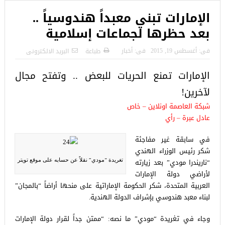
الإمارات تبني معبداً هندوسياً ..
بعد حظرها لجماعات إسلامية
فى:
أغسطس 19, 2015
فى:
أخبار
طباعة
البريد الالكترونى
الإمارات تمنع الحريات للبعض .. وتفتح مجال
لآخرين!
شبكة العاصمة اونلاين – خاص
عادل عبرة – رأي
في سابقة غير مفاجئة
شكر رئيس الوزراء الهندي
“ناريندرا مودي” بعد زيارته
تغريدة “مودي” نقلاً عن حسابه على موقع تويتر
لأراضي دولة الإمارات
العربية المتحدة، شكر الحكومة الإماراتية على منحها أراضاً “بالمجان”
لبناء معبد هندوسي بإشراف الدولة الهندية.
وجاء في تغريدة “مودي” ما نصه: “ممتن جداً لقرار دولة الإمارات