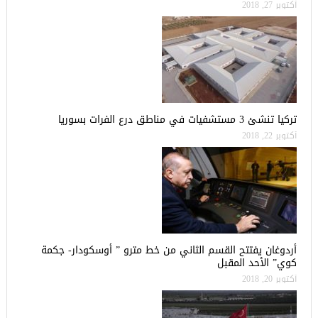
أكتوبر 27, 2018
تركيا تنشئ 3 مستشفيات في مناطق درع الفرات بسوريا
أكتوبر 22, 2018
أردوغان يفتتح القسم الثاني من خط مترو ” أوسكودار- جكمة
كوي” الأحد المقبل
أكتوبر 20, 2018