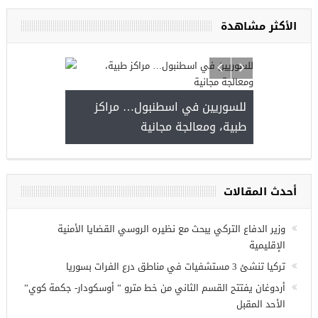
الأكثر مشاهدة
للسوريين في اسطنبول… مراكز
طبية، ومعالجة مجانية
وعة فرص عمل للسوريين في
 عنتاب
أحدث المقالات
وزير الدفاع التركي يبحث مع نظيره الروسي القضايا الأمنية
الإقليمية
تركيا تنشئ 3 مستشفيات في مناطق درع الفرات بسوريا
أردوغان يفتتح القسم الثاني من خط مترو ” أوسكودار- جكمة كوي”