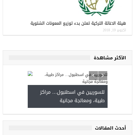
هيئة الاغاثة التركية تعلن بدء توزيع المعونات الشتوية
أكتوبر 19, 2018
الأكثر مشاهدة
للسوريين في اسطنبول… مراكز
صدور النتائج 
طبية، ومعالجة مجانية
kiye burslari
أحدث المقالات
ريين في