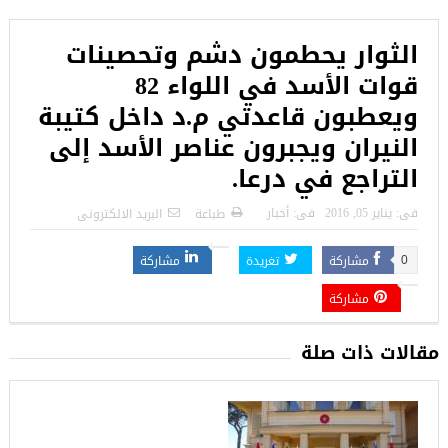
الثوار يحطمون دشم وتحصينات
قوات الأسد في اللواء 82
ويعطبون قاعدتي م.د داخل كتيبة
النيران ويجبرون عناصر الأسد إلى
التراجع في درعا.
فى:
يناير 05, 2016
فى:
أخبار
طباعة
البريد الالكترونى
مشاركة
تغريدة
مشاركة
0
مشاركة
مقالات ذات صلة