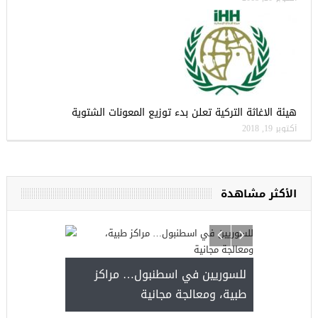
هيئة الاغاثة التركية تعلن بدء توزيع المعونات الشتوية
أكتوبر 19, 2018
الأكثر مشاهدة
للسوريين في اسطنبول… مراكز
صدور النتائج 
طبية، ومعالجة مجانية
kiye burslari