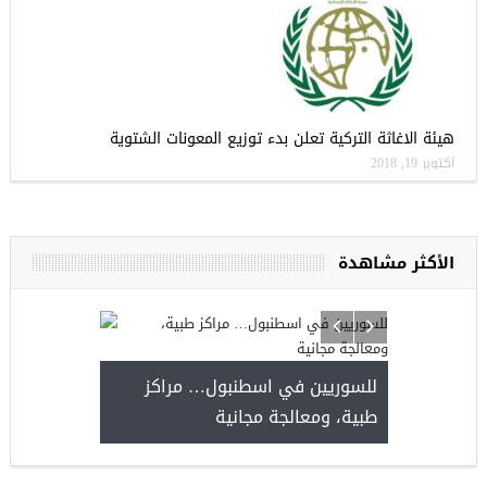
هيئة الاغاثة التركية تعلن بدء توزيع المعونات الشتوية
أكتوبر 19, 2018
الأكثر مشاهدة
للسوريين في اسطنبول… مراكز
صدور النتائج 
طبية، ومعالجة مجانية
kiye burslari