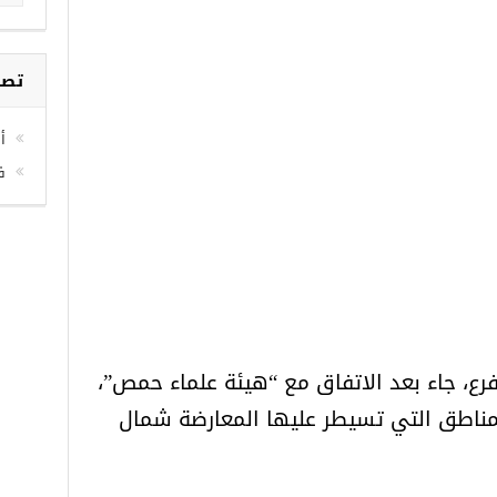
تصن
أخ
ف
ع، جاء بعد الاتفاق مع “هيئة علماء حمص”،
لمناطق التي تسيطر عليها المعارضة شمال