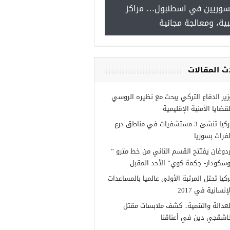
للسوريين في اسطنبول… مراكز
صدور النتائج الاولية لل
طبية، ومعالجة مجانية
Turkiye burslari
ث المقالات
زير الدفاع التركي يبحث مع نظيره الروسي
لقضايا الأمنية الإقليمية
تركيا تنشئ 3 مستشفيات في مناطق درع
لفرات بسوريا
ردوغان يفتتح القسم الثاني من خط مترو ”
وسكودار- جكمة كوي” الأحد المقبل
ركيا تحتل المرتبة الأولى عالميا بالمساعدات
إنسانية في 2017
لعدالة والتنمية.. كشف ملابسات مقتل
اشقجي دين في أعناقنا