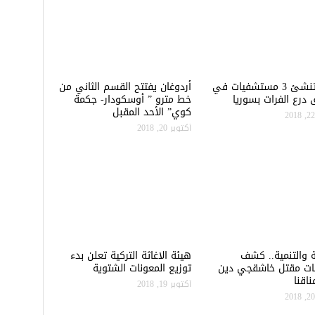
تركيا تنشئ 3 مستشفيات في
أردوغان يفتتح القسم الثاني من
درع الفرات بسوريا
خط مترو ” أوسكودار- جكمة
كوي” الأحد المقبل
أكتوبر 20, 2018
ة والتنمية.. كشف
هيئة الاغاثة التركية تعلن بدء
ات مقتل خاشقجي دين
توزيع المعونات الشتوية
اقنا
أكتوبر 19, 2018