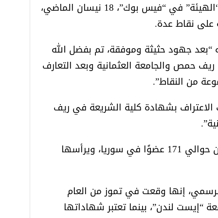
ورصدت عنب بلدي على صفحة “الهيئة” في “فيس بوك”، 18 نيسان الماضي،
 على نقاط عدة.
ه “بعد جهود حثيثة وموفقة، تم بفضل الله
 ريف حمص والجامعة العثمانية وبعد التعارف
عة من النقاط”.
ت الاعتراف بشهادة كلية الشريعة في ريف
ة”.
وتتكون “هيئة علماء حمص” من حوالي 171 عضوًا في سوريا، ويرأسها
رسمي، إنها وقعت في تموز من العام
ة “إيست لندن”، بينما تعتبر شهاداتها