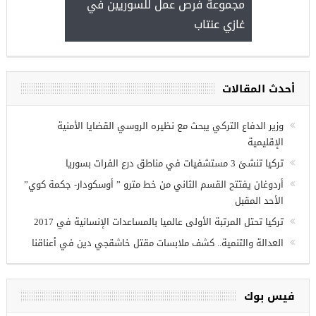
مجموعة فرص عمل للسوريين في
غازي عنتاب
أحدث المقالات
وزير الدفاع التركي يبحث مع نظيره الروسي القضايا الأمنية
الإقليمية
تركيا تنشئ 3 مستشفيات في مناطق درع الفرات بسوريا
أردوغان يفتتح القسم الثاني من خط مترو ” أوسكودار- جكمة كوي”
الأحد المقبل
تركيا تحتل المرتبة الأولى عالميا بالمساعدات الإنسانية في 2017
العدالة والتنمية.. كشف ملابسات مقتل خاشقجي دين في أعناقنا
فيس بوك