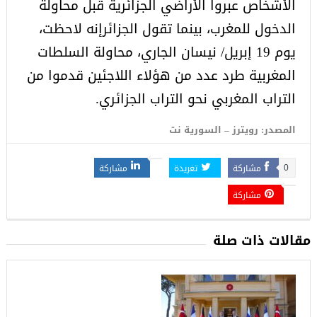
الأشخاص عبروا الأراضي الجزائرية قبل محاولة
الدخول للمغرب، بينما تقول الجزائرإنه لاحظت،
يوم 19 إبريل/ نيسان الجاري، محاولة السلطات
المغربية طرد عدد من هؤلاء اللاجئين قدموا من
التراب المغربي نحو التراب الجزائري.
المصدر: رويترز – السورية نت
مشاركة
تغريدة
مشاركة
0
مشاركة
مقالات ذات صلة