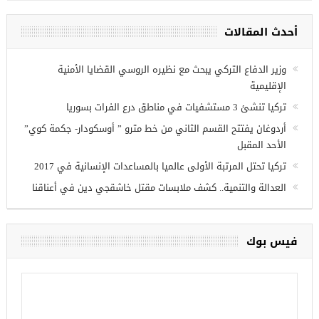
مجموعة فرص عمل للسوريين في
غازي عنتاب
أحدث المقالات
وزير الدفاع التركي يبحث مع نظيره الروسي القضايا الأمنية
الإقليمية
تركيا تنشئ 3 مستشفيات في مناطق درع الفرات بسوريا
أردوغان يفتتح القسم الثاني من خط مترو ” أوسكودار- جكمة كوي”
الأحد المقبل
تركيا تحتل المرتبة الأولى عالميا بالمساعدات الإنسانية في 2017
العدالة والتنمية.. كشف ملابسات مقتل خاشقجي دين في أعناقنا
فيس بوك