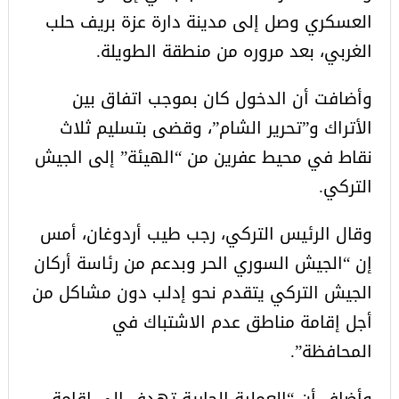
العسكري وصل إلى مدينة دارة عزة بريف حلب
الغربي، بعد مروره من منطقة الطويلة.
وأضافت أن الدخول كان بموجب اتفاق بين
الأتراك و”تحرير الشام”، وقضى بتسليم ثلاث
نقاط في محيط عفرين من “الهيئة” إلى الجيش
التركي.
وقال الرئيس التركي، رجب طيب أردوغان، أمس
إن “الجيش السوري الحر وبدعم من رئاسة أركان
الجيش التركي يتقدم نحو إدلب دون مشاكل من
أجل إقامة مناطق عدم الاشتباك في
المحافظة”.
وأضاف أن “العملية الجارية تهدف إلى إقامة