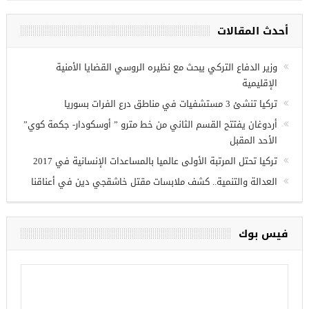
مجموعة فرص عمل للسوريين في
غازي عنتاب
أحدث المقالات
وزير الدفاع التركي يبحث مع نظيره الروسي القضايا الأمنية
الإقليمية
تركيا تنشئ 3 مستشفيات في مناطق درع الفرات بسوريا
أردوغان يفتتح القسم الثاني من خط مترو ” أوسكودار- جكمة كوي”
الأحد المقبل
تركيا تحتل المرتبة الأولى عالميا بالمساعدات الإنسانية في 2017
العدالة والتنمية.. كشف ملابسات مقتل خاشقجي دين في أعناقنا
فيس بوك