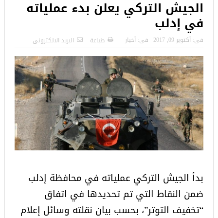
الجيش التركي يعلن بدء عملياته
في إدلب
فى:
أكتوبر 09, 2017
فى:
أخبار
طباعة
البريد الالكترونى
بدأ الجيش التركي عملياته في محافظة إدلب
ضمن النقاط التي تم تحديدها في اتفاق
“تخفيف التوتر”، بحسب بيان نقلته وسائل إعلام