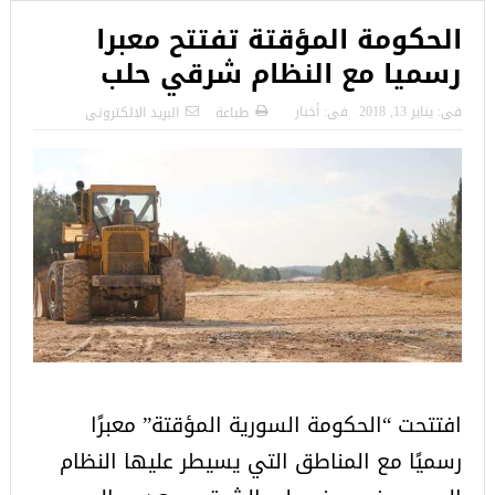
الحكومة المؤقتة تفتتح معبرا
رسميا مع النظام شرقي حلب
فى:
يناير 13, 2018
فى:
أخبار
طباعة
البريد الالكترونى
افتتحت “الحكومة السورية المؤقتة” معبرًا
رسميًا مع المناطق التي يسيطر عليها النظام