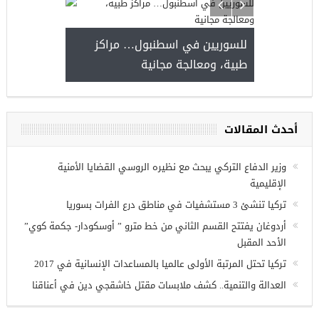
للسوريين في اسطنبول… مراكز
صدور النتائج 
طبية، ومعالجة مجانية
kiye burslari
أحدث المقالات
ريين في
وزير الدفاع التركي يبحث مع نظيره الروسي القضايا الأمنية
الإقليمية
تركيا تنشئ 3 مستشفيات في مناطق درع الفرات بسوريا
أردوغان يفتتح القسم الثاني من خط مترو ” أوسكودار- جكمة كوي”
الأحد المقبل
تركيا تحتل المرتبة الأولى عالميا بالمساعدات الإنسانية في 2017
العدالة والتنمية.. كشف ملابسات مقتل خاشقجي دين في أعناقنا