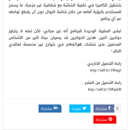
بتشغيل الكاميرا في خلفية الشاشة مع شفافية غير مزعجة، ما يسمح
للمستخدم بالرؤية أمامه من خلال شاشة الجوال دون أن يقطع تواصله
عبر أي برنامج.
تبقى السلبية الوحيدة للبرنامج أنه غير مجاني، لكن ثمنه لا يتجاوز
دولارين اثنين، هذين الدولارين قد يحميان حياة كثير من الأشخاص
المدمنين على شاشات هواتفهم في شوارع غير مخصصة لفاقدي
النظر.!
رابط التحميل الخارجي :
http://adf.ly/1Mrqjt
رابط التحميل من المتجر :
http://adf.ly/1MrpkB
مشاركة
تغريدة
مشاركة
0
مشاركة