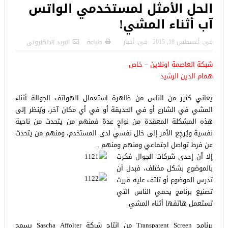
الحل الأمثل لمستخدمي الواتس
آب أثناء المشي!
فى:
أغسطس 18, 2015
فى:
أخبار
طباعة
البريد الالكترونى
شبكة العاصمة اونلاين – خاص
همام الدين الرشيد
يعاني كثير من الناس من ظاهرة استعمال الهواتف الجوالة أثناء
المشي في الشارع أو في الحديقة أو في أي مكان آخر، ويُنظر إلى
هذه المشكلة المعقدة من نواحٍ عدة فمنهم من يتحدث من ناحية
نفسية ويُرجِع الأمر إلى خلل نفسي لدى المستخدم، ومنهم من يتحدث
عن فرط تواصل اجتماعي ومنهم ومنهم ..
إلا أن إحدى شركات الجوال فكرت
بالموضوع بشكل مختلف، فبدل أن
تدرس الموضوع أو تلتف عليه قررت
تصنيع برنامج يحمي الناس التي
تستعمل هاتفها أثناء المشي.
برنامج Transparent Screen من إنتاج شركة Sascha Affolter يسمح