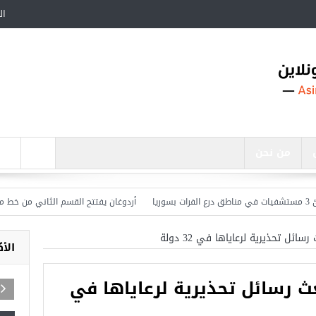
ال
من نحن
أردوغان يفتتح القسم الثاني من خط مترو ” أ
سائل تحذيرية لرعاياها في 32 دولة
الأ
عث رسائل تحذيرية لرعاياها في
أجمل عشرة مساجد في تركيا