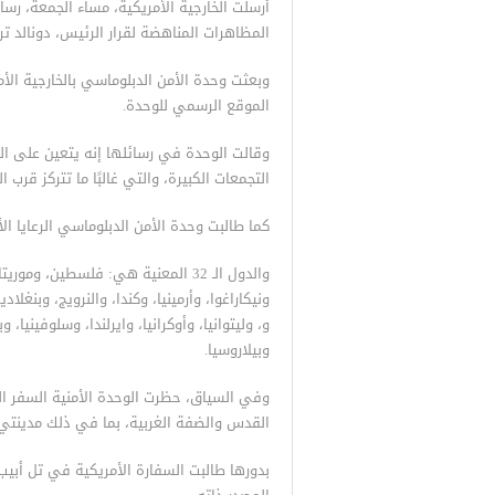
المظاهرات المناهضة لقرار الرئيس، دونالد ت
وبعثت وحدة الأمن الدبلوماسي بالخارجية الأ
الموقع الرسمي للوحدة.
وقالت الوحدة في رسائلها إنه يتعين على الم
التجمعات الكبيرة، والتي غالبًا ما تتركز قرب ا
كما طالبت وحدة الأمن الدبلوماسي الرعايا الأ
والدول الـ 32 المعنية هي: فلسطين، 
ونيكاراغوا، وأرمينيا، وكندا، والنرويج، وبنغلا
و، وليتوانيا، وأوكرانيا، وايرلندا، وسلوفينيا، و
وبيلاروسيا.
وفي السياق، حظرت الوحدة الأمنية السفر ا
القدس والضفة الغربية، بما في ذلك مدينتي أ
بدورها طالبت السفارة الأمريكية في تل أبيب ا