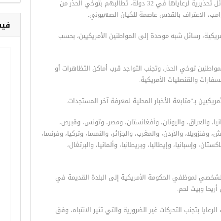
أرسلت الخارجية الأمريكية، مساء الجمعة، رسائل تحذيرية لرعاياها في 32 دولة، تطالبهم بتوخي الحذر من
خ
رامب، الاعتراف بالقدس عاصمة للكيان الصهيوني.
مريكية، رسائل شبه موحدة إلى المواطنين الأمريكيين، بحسب
فيس
واطنين توخي الحذر، وتجنب التواجد قرب أماكن التظاهرات أو
لسفارات والقنصليات الأمريكية.
مريكيين بـ”متابعة الأخبار المحلية لمعرفة آخر المستجدات.
وموريتانيا، والعراق، واليونان، وأفغانستان، ومصر، وتونس، وقبرص،
ديش، وفنزويلا، والأردن، والمغرب، والجزائر، والنمسا، وتركيا، وفرنسا،
باكستان، وإسبانيا، وإيطاليا، وبريطانيا، وألمانيا، والبرتغال،
لشخصي لموظفي الحكومة الأمريكية إلى البلدة القديمة في
ريحا وبيت لحم.
لرعايا بتجنب التحركات غير الضرورية والتي تثير الانتباه، وفق