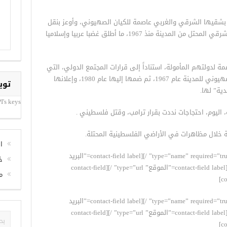
 بشقيها الشرقي والغربي عاصمة للكيان الصهيوني، وأوعز بنقل
السفارة الأمريكية من تل أبيب إلى الشطر الشرقي المحتل من المدينة منذ 1967، ما أطلق غضبا عربيا وإسلاميا
لدولتهم المأمولة، استناداً إلى قرارات المجتمع الدولي، التي
لا تعترف بكل ما ترتب على احتلال الكيان الصهيوني للمدينة عام 1967، ثم ضمها إليها عام 1980، وإعلانها
ية” لها.
توي
 اليوم، احتجاجات نددت بقرار ترامب، وقتل فلسطيني .
I's keys
 خلال مظاهرات في الأراضي الفلسطينية المحتلة.
[contact-form][contact-field label=”الاسم” type=”name” required=”true” /][contact-field label=”البريد
ا
الإلكتروني” type=”email” required=”true” /][contact-field label=”الموقع” type=”url” /][contact-field
خ
م
[contact-form][contact-field label=”الاسم” type=”name” required=”true” /][contact-field label=”البريد
الإلكتروني” type=”email” required=”true” /][contact-field label=”الموقع” type=”url” /][contact-field