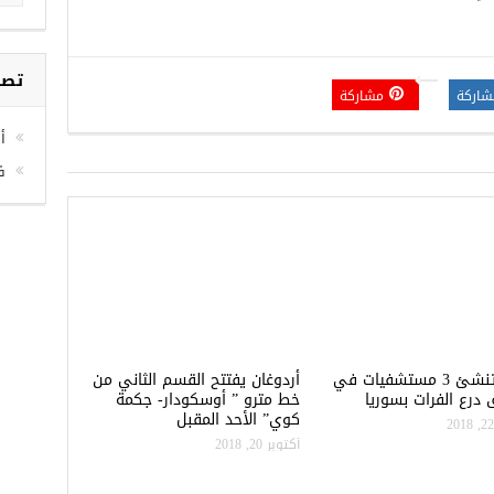
شاركة
مشاركة
تصن
أخ
ف
تركيا تنشئ 3 مستشفيات في
أردوغان يفتتح القسم الثاني من
درع الفرات بسوريا
خط مترو ” أوسكودار- جكمة
كوي” الأحد المقبل
أكتوبر 20, 2018