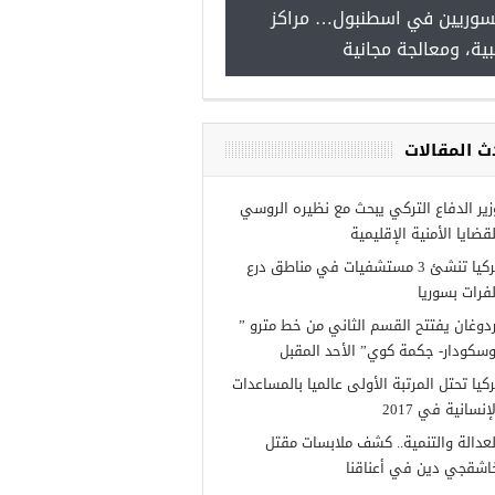
للسوريين في اسطنبول… مراكز
صدور النتائ
طبية، ومعالجة مجانية
iye burslari
وريين في
ث المقالات
زير الدفاع التركي يبحث مع نظيره الروسي
لقضايا الأمنية الإقليمية
تركيا تنشئ 3 مستشفيات في مناطق درع
لفرات بسوريا
ردوغان يفتتح القسم الثاني من خط مترو ”
وسكودار- جكمة كوي” الأحد المقبل
ركيا تحتل المرتبة الأولى عالميا بالمساعدات
إنسانية في 2017
لعدالة والتنمية.. كشف ملابسات مقتل