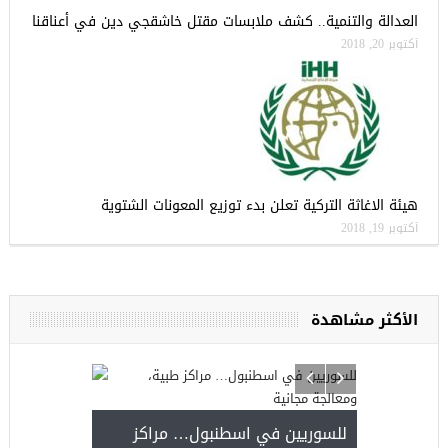
العدالة والتنمية.. كشف ملابسات مقتل خاشقجي دين في أعناقنا
أكتوبر 20, 2018
هيئة الاغاثة التركية تعلن بدء توزيع المعونات الشتوية
أكتوبر 19, 2018
الأكثر مشاهدة
للسوريين في اسطنبول… مراكز
صدور النتائج 