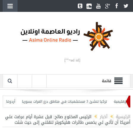
[ad id=""]
قائمة
لإقليمية
تركيا تنشئ 3 مستشفيات في مناطق درع الفرات بسوريا
أردوغان يفتتح
 وأردوغان يحذّر
الرئيسية
أخبار
الرئيس المخلوع صالح: قبل عشرة أيام عرضت علي
أمريكا أن تأتي لي بخمس طائرات هليكوبتر تنقلني إلى حيث شئت