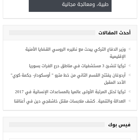
طبية، ومعالجة مجانية
kiye burslari
أحدث المقالات
ريين في
وزير الدفاع التركي يبحث مع نظيره الروسي القضايا الأمنية
الإقليمية
تركيا تنشئ 3 مستشفيات في مناطق درع الفرات بسوريا
أردوغان يفتتح القسم الثاني من خط مترو ” أوسكودار- جكمة كوي”
الأحد المقبل
تركيا تحتل المرتبة الأولى عالميا بالمساعدات الإنسانية في 2017
العدالة والتنمية.. كشف ملابسات مقتل خاشقجي دين في أعناقنا
فيس بوك