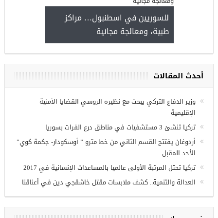
كيا
للسوريين في
طبية، ومعالج
مجموعة فرص عمل للسوريين في
غازي عنتاب
أحدث المقالات
وزير الدفاع التركي يبحث مع نظيره الروسي القضايا الأمنية
الإقليمية
تركيا تنشئ 3 مستشفيات في مناطق درع الفرات بسوريا
أردوغان يفتتح القسم الثاني من خط مترو ” أوسكودار- جكمة كوي”
الأحد المقبل