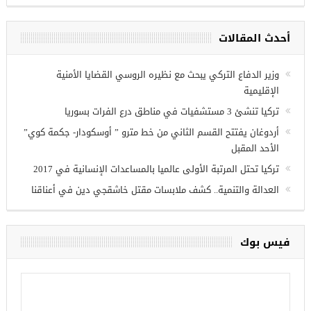
مجموعة فرص عمل للسوريين في
غازي عنتاب
أحدث المقالات
وزير الدفاع التركي يبحث مع نظيره الروسي القضايا الأمنية
الإقليمية
تركيا تنشئ 3 مستشفيات في مناطق درع الفرات بسوريا
أردوغان يفتتح القسم الثاني من خط مترو ” أوسكودار- جكمة كوي”
الأحد المقبل
تركيا تحتل المرتبة الأولى عالميا بالمساعدات الإنسانية في 2017
العدالة والتنمية.. كشف ملابسات مقتل خاشقجي دين في أعناقنا
فيس بوك