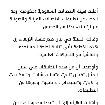
أعلنت هيئة الاتصالات السعودية (حكومية) رفع
الحجب عن تطبيقات الاتصالات المرئية والصوتية
عبر الإنترنت، بدءًا من الخميس.
وقالت الهيئة في بيان صدر عنها، الأربعاء، إن
هذه الخطوة تأتي “تلبية لحاجة المستخدم،
وتماشياً مع التوجهات العالمية”.
وأوضحت أن من هذه التطبيقات على سبيل
المثال “فيس تايم”، و”سناب شات”، و”سكايب”،
و”لاين”، و”تيليجرام”، و”تانجو”، وغيرها من
التطبيقات.
وأشارت الهيئة إلى أن “عددا محدودا جدا من