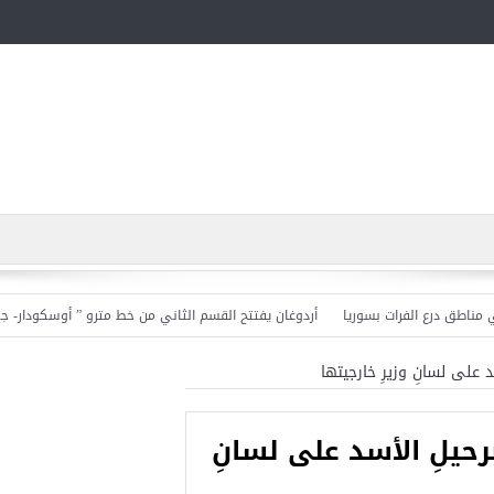
أردوغان يفتتح القسم الثاني من خط مترو ” أوسكودار- جكمة ك
 على لسانِ وزيرِ خارجيتها
حيلِ الأسد على لسانِ
أجمل عشرة مساجد في تركيا