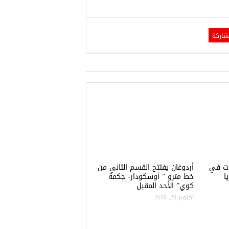
شاركة
تشفيات في
أردوغان يفتتح القسم الثاني من
ا
خط مترو ” أوسكودار- جكمة
كوي” الأحد المقبل
أكتوبر 20, 2018