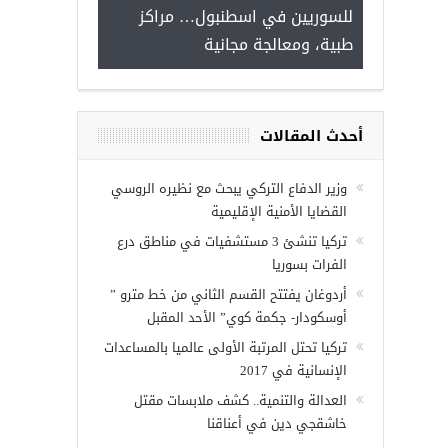
للسوريين في اسطنبول… مراكز
صدور النتائج ا
طبية، ومعالجة مجانية
rkiye burslari
أحدث المقالات
يين في
وزير الدفاع التركي يبحث مع نظيره الروسي
القضايا الأمنية الإقليمية
تركيا تنشئ 3 مستشفيات في مناطق درع
الفرات بسوريا
أردوغان يفتتح القسم الثاني من خط مترو ”
أوسكودار- جكمة كوي” الأحد المقبل
تركيا تحتل المرتبة الأولى عالميا بالمساعدات
الإنسانية في 2017
العدالة والتنمية.. كشف ملابسات مقتل
خاشقجي دين في أعناقنا