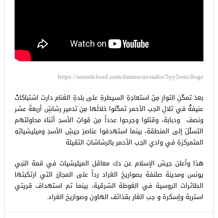
https://soundcloud.com/damascus-radio/5yy5wtic8oge
بعدَ تمكّنِ الثوارِ مِنَ استعادِةِ السيطرةِ على بلدةِ الغنام دارت اشتباكاتٌ
عنيفةٌ في تلالِ الجب الأحمر تمكّنوا خلالَها مِن تدميرِ رشاشِ أربعةَ عشر
ونصف ودبابة، وقتلوا وجرحوا عدداً مِن قواتِ الأسدِ أثناءَ محاولتهم
التسلّلَ إلى المنطقة، بينما استهدفوا عناصرَ جيشِ الأسدِ وميليشياتِهِ
المتمركزةِ في وادي الجب الأحمر بالرشاشاتِ الثقيلة
هذا وأعلن جيش الإسلام عن دك معاقل الميليشيات في قمة النبي
يونس ومدينة صلنفة بصواريخ الغراد رداً على المجازر التي ارتكبتها
الطائرات الروسية في الغوطة الشرقية، بينما تم استهداف قريتي
استربة وإسكرة و جب الغار بقذائف الهاون وصواريخ الغراد.