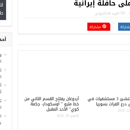
ى حافلة إيرانية
لل
”
طب
البريد الالكترونى
شاركة
مشاركة
مجموعة فرص عمل للسوريين في
أحد
غازي عنتاب
و
ا
ا
أ
أ
تركيا تنشئ 3 مستشفيات في
أردوغان يفتتح القسم الثاني من
ت
درع الفرات بسوريا
خط مترو ” أوسكودار- جكمة
ال
كوي” الأحد المقبل
أكتوبر 20, 2018
ا
خ