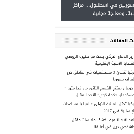
سوريين في اسطنبول… مراكز
صدور النتائج الاولية للمنحة ا
ية، ومعالجة مجانية
Turkiye burslari
ث المقالات
زير الدفاع التركي يبحث مع نظيره الروسي
لقضايا الأمنية الإقليمية
تركيا تنشئ 3 مستشفيات في مناطق درع
لفرات بسوريا
ردوغان يفتتح القسم الثاني من خط مترو ”
وسكودار- جكمة كوي” الأحد المقبل
ركيا تحتل المرتبة الأولى عالميا بالمساعدات
إنسانية في 2017
لعدالة والتنمية.. كشف ملابسات مقتل
اشقجي دين في أعناقنا