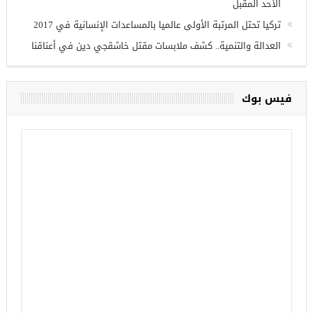
الإقليمية
تركيا تنشئ 3 مستشفيات في مناطق درع الفرات بسوريا
أردوغان يفتتح القسم الثاني من خط مترو ” أوسكودار- جكمة كوي”
الأحد المقبل
تركيا تحتل المرتبة الأولى عالميا بالمساعدات الإنسانية في 2017
العدالة والتنمية.. كشف ملابسات مقتل خاشقجي دين في أعناقنا
فيس بوك