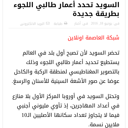
السويد تحدد أعمار طالبي اللجوء
بطريقة جديدة
فى:
يونيو 18, 2016
فى:
أخبار
طباعة
البريد الالكترونى
شبكة العاصمة اونلاين
تحضر السويد لأن تصبح أول بلد في العالم
يستطيع تحديد أعمار طالبي اللجوء وذلك
بالتصوير المغناطيسي لمنطقة الركبة والكاحل
عوضا عن صور الأشعة السينية للأسنان والرسغ.
وتحتل السويد في أوروبا المركز الأول بلا منازع
في أعداد المهاجرين، إذ تأوي مليوني أجنبي
فيما لا يتجاوز تعداد سكانها الأصليين الـ10
ملايين نسمة.