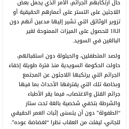
حال ارتكابهم الجرائم، الأمر الذي يحمل بعض
اللاجئين على التستر على أعمارهم الحقيقية أو
تزوير الوثائق التي تشير إليها مدعين أنهم دون
الـ18 للحصول على الميزات الممنوحة لغير
البالغين في السويد.
ولصد المتطفلين، والحيلولة دون استقبالهم،
حاولت الحكومة السويدية منذ فترة طويلة إخفاء
الجرائم التي يرتكبها اللاجئون عن المجتمع
وبخاصة تلك التي يقترفها الأحداث بما فيها
جرائم القتل والاغتصاب، فيما يقر الأطباء
والشرطة بتخفي شخصية بالغة تحت ستار
“الطفولة” دون أن يتسنى إثبات العمر الحقيقي
للجاني، ليفلت من العقاب نظرا “لغضاضة عوده”.