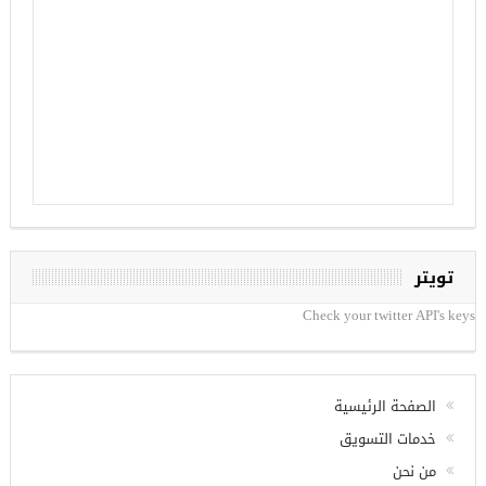
تويتر
Check your twitter API's keys