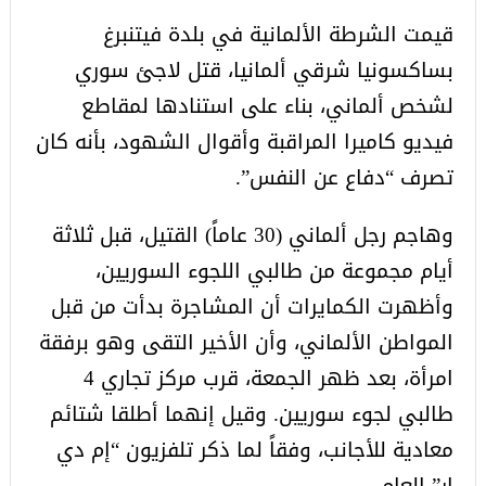
قيمت الشرطة الألمانية في بلدة فيتنبرغ
بساكسونيا شرقي ألمانيا، قتل لاجئ سوري
لشخص ألماني، بناء على استنادها لمقاطع
فيديو كاميرا المراقبة وأقوال الشهود، بأنه كان
تصرف “دفاع عن النفس”.
وهاجم رجل ألماني (30 عاماً) القتيل، قبل ثلاثة
أيام مجموعة من طالبي اللجوء السوريين،
وأظهرت الكمايرات أن المشاجرة بدأت من قبل
المواطن الألماني، وأن الأخير التقى وهو برفقة
امرأة، بعد ظهر الجمعة، قرب مركز تجاري 4
طالبي لجوء سوريين. وقيل إنهما أطلقا شتائم
معادية للأجانب، وفقاً لما ذكر تلفزيون “إم دي
إر” العام.