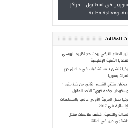
سوريين في اسطنبول… مراكز
صدور النتائج الاولية للمنحة ا
ية، ومعالجة مجانية
Turkiye burslari
ث المقالات
زير الدفاع التركي يبحث مع نظيره الروسي
لقضايا الأمنية الإقليمية
تركيا تنشئ 3 مستشفيات في مناطق درع
لفرات بسوريا
ردوغان يفتتح القسم الثاني من خط مترو ”
وسكودار- جكمة كوي” الأحد المقبل
ركيا تحتل المرتبة الأولى عالميا بالمساعدات
إنسانية في 2017
لعدالة والتنمية.. كشف ملابسات مقتل
اشقجي دين في أعناقنا