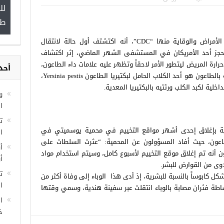
لل
”
طب
 والوقاية منها “CDC”، أنه
اكتشتف أول حالة لانتقال
 حجز أحد الأمريكان في المستشفى الشهر الماضي، إثر اكتشاف
حرارة المريض ليتطور الأمر لاحقاً وتظهر عليه علامات داء الطاعون،
أحد
مجموعة فرص عمل للسوريين في
وبعد تحقيقات موسعة تبين أن مصدر الإصابة بالطاعون هو أحد الكلاب الحامل لبكتيريا الطاعون Yersinia pestis،
غازي عنتاب
اخلية لكبد الكلب ورئتيه بالبكتيريا المعدية.
و
ا
ة بإغلاق إحدى أشهر مواقع التخييم في محمية
يوسميتي في
ا
الطاعون، حيث أفاد المسؤولون عن المحمية: “عثرت السلطات على
أ
ن أنه تم إغلاق موقع التخييم لأسبوع كامل، وسيتم استخدام مواد
أ
وى من القوارض للبشر.
ت
شكل كابوساً بالنسبة للبشرية، إذ أدى هذا الوباء إلى وفاة أكثر من
ال
ساطة فئران مصابة بالوباء انتقلت عبر سفينة هندية، وسمي وقتها
ا
خ