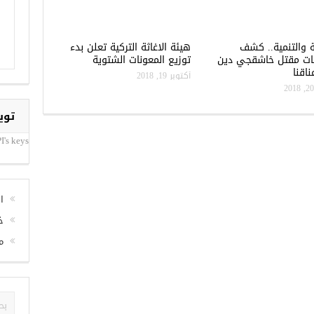
ة والتنمية.. كشف
هيئة الاغاثة التركية تعلن بدء
ات مقتل خاشقجي دين
توزيع المعونات الشتوية
اقنا
أكتوبر 19, 2018
توي
I's keys
ا
خ
م