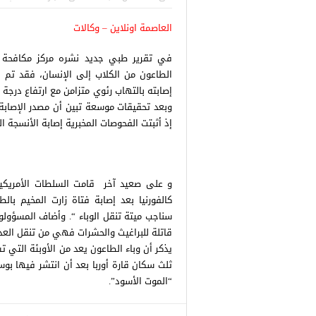
 التركية
رسائل تحذيرية من الشرطة التركية
“شاهد بالصور
العاصمة اونلاين – وكالات
للاجئين السوريين.. تعرف عليها
في تقرير طبي جديد نشره مركز مكافحة الأمراض
الطاعون من الكلاب إلى الإنسان، فقد تم
إصابته بالتهاب رئوي متزامن مع ارتفاع درجة 
إذ أثبتت الفحوصات المخبرية إصابة الأنسجة الد
و على صعيد آخر قامت السلطات الأمريكي
كالفورنيا بعد إصابة فتاة زارت المخيم ب
سناجب ميتة تنقل الوباء “. وأضاف المسؤولو
قاتلة للبراغيث والحشرات فهي من تنقل العد
يذكر أن وباء الطاعون يعد من الأوبئة التي ت
ثلث سكان قارة أوربا بعد أن انتشر فيها بو
“الموت الأسود”.