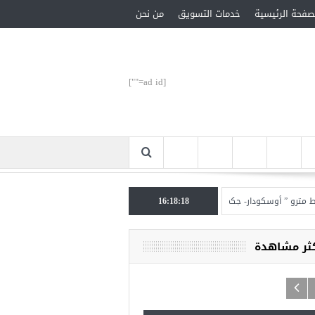
صفحة الرئيسية
خدمات التسويق
من نحن
[ad id=""]
و ” أوسكودار- جكمة كوي” الأحد المقبل
16:18:19
تركيا تحتل المرتبة الأولى عالميا بالمساعدات ا
كثر مشاهدة