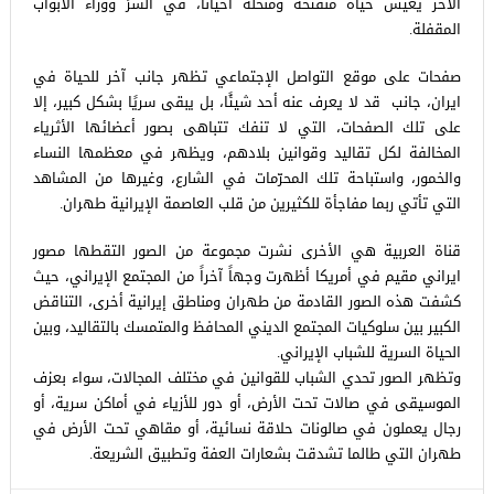
الآخر يعيش حياة منفتحة ومنحلةً أحياناً، في السرِّ ووراء الأبواب
المقفلة.
صفحات على موقع التواصل الإجتماعي تظهر جانب آخر للحياة في
ايران، جانب قد لا يعرف عنه أحد شيئًا، بل يبقى سريًا بشكل كبير، إلا
على تلك الصفحات، التي لا تنفك تتباهى بصور أعضائها الأثرياء
المخالفة لكل تقاليد وقوانين بلادهم، ويظهر في معظمها النساء
والخمور، واستباحة تلك المحرّمات في الشارع، وغيرها من المشاهد
التي تأتي ربما مفاجأة للكثيرين من قلب العاصمة الإيرانية طهران.
قناة العربية هي الأخرى نشرت مجموعة من الصور التقطها مصور
ايراني مقيم في أمريكا أظهرت وجهاً آخراً من المجتمع الإيراني، حيث
كشفت هذه الصور القادمة من طهران ومناطق إيرانية أخرى، التناقض
الكبير بين سلوكيات المجتمع الديني المحافظ والمتمسك بالتقاليد، وبين
الحياة السرية للشباب الإيراني.
وتظهر الصور تحدي الشباب للقوانين في مختلف المجالات، سواء بعزف
الموسيقى في صالات تحت الأرض، أو دور للأزياء في أماكن سرية، أو
رجال يعملون في صالونات حلاقة نسائية، أو مقاهي تحت الأرض في
طهران التي طالما تشدقت بشعارات العفة وتطبيق الشريعة.