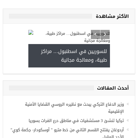
الأكثر مشاهدة
للسوريين في اسطنبول… مراكز
صدور النتائج 
طبية، ومعالجة مجانية
kiye burslari
أحدث المقالات
ريين في
وزير الدفاع التركي يبحث مع نظيره الروسي القضايا الأمنية
الإقليمية
تركيا تنشئ 3 مستشفيات في مناطق درع الفرات بسوريا
أردوغان يفتتح القسم الثاني من خط مترو ” أوسكودار- جكمة كوي”
الأحد المقبل