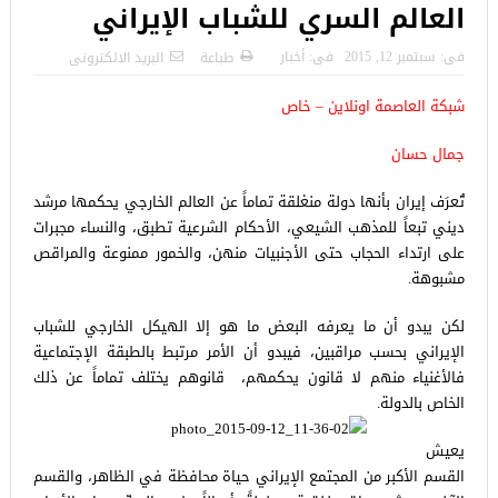
العالم السري للشباب الإيراني
فى:
سبتمبر 12, 2015
فى:
أخبار
طباعة
البريد الالكترونى
شبكة العاصمة اونلاين – خاص
جمال حسان
تُعرَف إيران بأنها دولة منغلقة تماماً عن العالم الخارجي يحكمها مرشد
ديني تبعاً للمذهب الشيعي، الأحكام الشرعية تطبق، والنساء مجبرات
على ارتداء الحجاب حتى الأجنبيات منهن، والخمور ممنوعة والمراقص
مشبوهة.
لكن يبدو أن ما يعرفه البعض ما هو إلا الهيكل الخارجي للشباب
الإيراني بحسب مراقبين، فيبدو أن الأمر مرتبط بالطبقة الإجتماعية
فالأغنياء منهم لا قانون يحكمهم، قانوهم يختلف تماماً عن ذلك
الخاص بالدولة.
يعيش
القسم الأكبر من المجتمع الإيراني حياة محافظة في الظاهر، والقسم