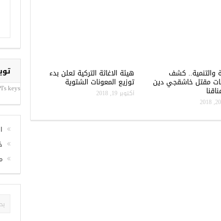
توي
ة والتنمية.. كشف
هيئة الاغاثة التركية تعلن بدء
ات مقتل خاشقجي دين
توزيع المعونات الشتوية
I's keys
اقنا
أكتوبر 19, 2018
ا
خ
م