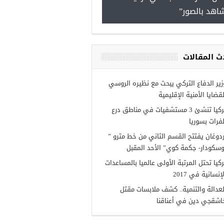
اهد بالصور”
ث المقالات
مجموعة فرص عمل للسوريين
غازي عنتاب
زير الدفاع التركي يبحث مع نظيره الروسي
لقضايا الأمنية الإقليمية
تركيا تنشئ 3 مستشفيات في مناطق درع
لفرات بسوريا
ردوغان يفتتح القسم الثاني من خط مترو ”
وسكودار- جكمة كوي” الأحد المقبل
ركيا تحتل المرتبة الأولى عالميا بالمساعدات
إنسانية في 2017
لعدالة والتنمية.. كشف ملابسات مقتل
اشقجي دين في أعناقنا