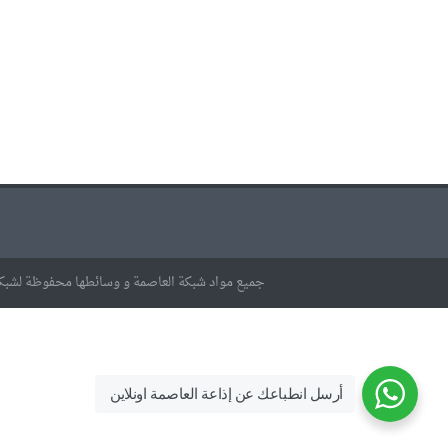
جميع مواد شبكة العاصمة و وسائطها محفوظة لشبكة
أرسل انطباعك عن إذاعة العاصمة اونلاين