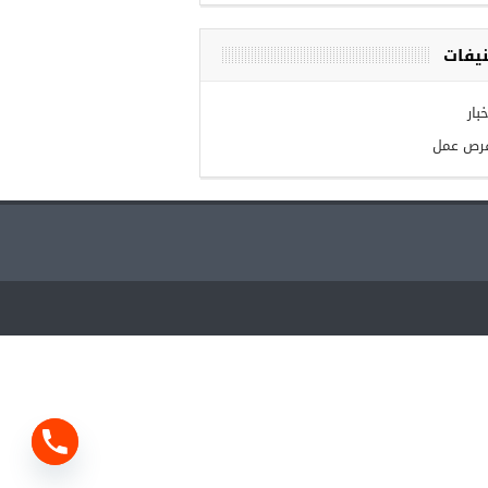
يفات
بار
رص عمل