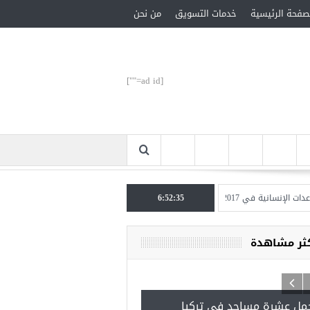
صفحة الرئيسية
خدمات التسويق
من نحن
[ad id=""]
نسانية في 2017
6:52:36
العدالة والتنمية.. كشف ملابسات مقتل خاشقجي دين في أعناقنا
كثر مشاهدة
مل عشرة مساجد في تركيا