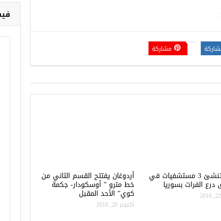
فيس
شاركة
مشاركة
تركيا تنشئ 3 مستشفيات في
أردوغان يفتتح القسم الثاني من
درع الفرات بسوريا
خط مترو ” أوسكودار- جكمة
كوي” الأحد المقبل
أكتوبر 20, 2018