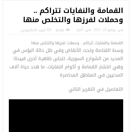
القمامة والنفايات تتراكم ..
وحملات لفرزها والتخلص منها
فى:
يوليو 23, 2015
فى:
أخبار
طباعة
البريد الالكترونى
القمامة والنفايات تتراكم .. وحملات لفرزها والتخلص منها
وسط القناصة وتحت الأنقاض وفي ظل حالة البؤس في
العديد من الشوارع السورية، تتجلى ظاهرة أخرى قبيحة؛
وهي انتشار القمامة و أكوام النفايات، ما هدد حياة آلاف
المدنيين في المناطق المحاصرة
التفاصيل في التقرير التالي