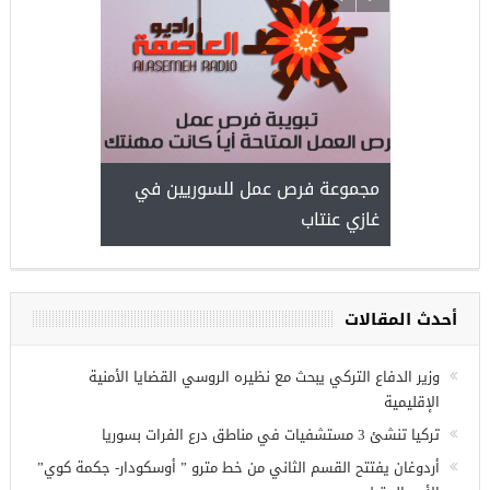
ركيا
للسوريين ف
طبية، ومعال
مجموعة فرص عمل للسوريين في
غازي عنتاب
أحدث المقالات
وزير الدفاع التركي يبحث مع نظيره الروسي القضايا الأمنية
الإقليمية
تركيا تنشئ 3 مستشفيات في مناطق درع الفرات بسوريا
أردوغان يفتتح القسم الثاني من خط مترو ” أوسكودار- جكمة كوي”