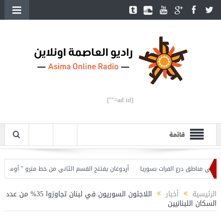
[ad id=""]
قائمة
أردوغان يفتتح القسم الثاني من خط مترو ” أوسكودار- ج
الرئيسية
أخبار
اللاجئون السوريون في لبنان تجاوزوا 35% من عدد
السكان اللبنانيين