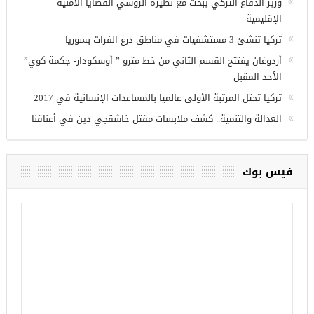
وزير الدفاع التركي يبحث مع نظيره الروسي القضايا الأمنية
الإقليمية
تركيا تنشئ 3 مستشفيات في مناطق درع الفرات بسوريا
أردوغان يفتتح القسم الثاني من خط مترو ” أوسكودار- جكمة كوي”
الأحد المقبل
تركيا تحتل المرتبة الأولى عالميا بالمساعدات الإنسانية في 2017
العدالة والتنمية.. كشف ملابسات مقتل خاشقجي دين في أعناقنا
فيس بوك