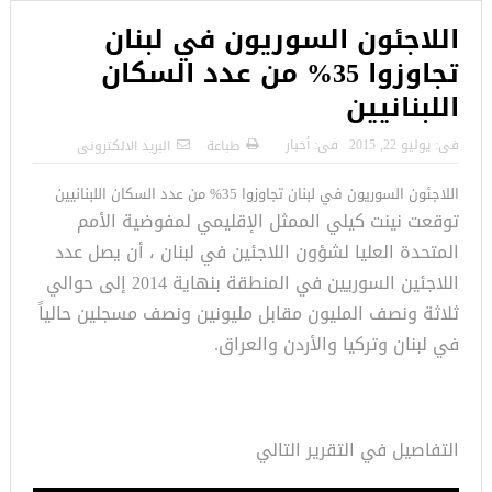
اللاجئون السوريون في لبنان
تجاوزوا 35% من عدد السكان
اللبنانيين
فى:
يوليو 22, 2015
فى:
أخبار
طباعة
البريد الالكترونى
اللاجئون السوريون في لبنان تجاوزوا 35% من عدد السكان اللبنانيين
توقعت نينت كيلي الممثل الإقليمي لمفوضية الأمم
المتحدة العليا لشؤون اللاجئين في لبنان ، أن يصل عدد
اللاجئين السوريين في المنطقة بنهاية 2014 إلى حوالي
ثلاثة ونصف المليون مقابل مليونين ونصف مسجلين حالياً
في لبنان وتركيا والأردن والعراق.
التفاصيل في التقرير التالي