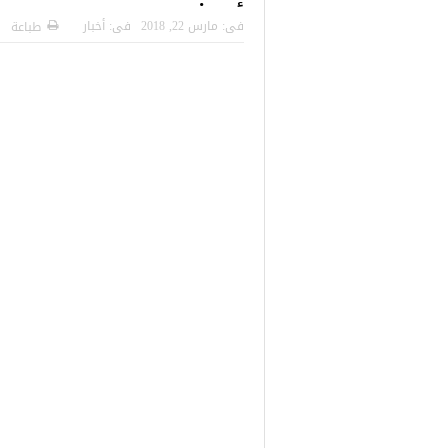
 التركية
رسائل تحذيرية من الشرطة التركية
“شاهد بالصور
فى:
مارس 22, 2018
فى:
أخبار
طباعة
للاجئين السوريين.. تعرف عليها