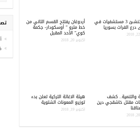
تركيا تنشئ 3 مستشفيات في
أردوغان يفتتح القسم الثاني من
تصن
درع الفرات بسوريا
خط مترو ” أوسكودار- جكمة
كوي” الأحد المقبل
أخ
أكتوبر 20, 2018
ف
ة والتنمية.. كشف
هيئة الاغاثة التركية تعلن بدء
ات مقتل خاشقجي دين
توزيع المعونات الشتوية
اقنا
أكتوبر 19, 2018