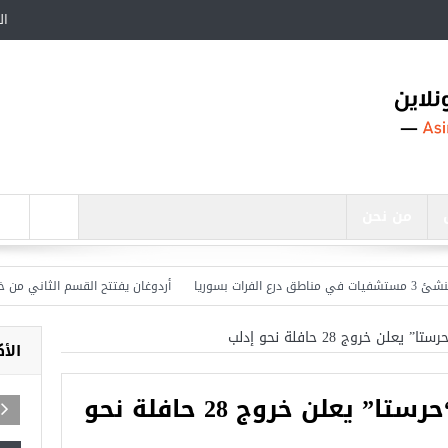
ال
من نحن
وريا
أردوغان يفتتح القسم الثاني من خط مت
 خروج 28 حافلة نحو إدلب
الأ
المجلس المحلي في “حرستا” يعلن خروج 28 حافلة نحو
اجد في تركيا