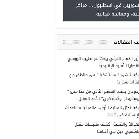
سوريين في اسطنبول… مراكز
صدور النتائج الاولية للمنحة ا
ية، ومعالجة مجانية
Turkiye burslari
ث المقالات
زير الدفاع التركي يبحث مع نظيره الروسي
لقضايا الأمنية الإقليمية
تركيا تنشئ 3 مستشفيات في مناطق درع
لفرات بسوريا
ردوغان يفتتح القسم الثاني من خط مترو ”
وسكودار- جكمة كوي” الأحد المقبل
ركيا تحتل المرتبة الأولى عالميا بالمساعدات
إنسانية في 2017
لعدالة والتنمية.. كشف ملابسات مقتل
اشقجي دين في أعناقنا