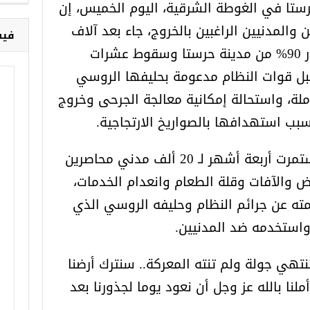
ستا في الغوطة الشرقية، اليوم الخميس، إن
 والمدنيين الراغبين بالخروج، جاء بعد آلاف
فيس
الغارات الجوية والصواريخ ودمار 90% من مدينة حرستا وسقوط عشرات
بل قوات النظام مدعومة بحليفها الروسي
ملة، واستحالة إمكانية معالجة الجرحى وخروج
سبب استهدافها بالصواريخ الارتجاجية.
وأضاف المجلس أن المعاناة استمرت أربعة أشهر لـ 20 ألف مدني محاصرين
ض والآفات وقلة الطعام وانعدام الخدمات،
ته عن جرائم النظام وحليفه الروسي الذي
 واستخدمه ضد المدنيين.
نتهي جولة ولم تنته المعركة.. سنترك أرضنا
ملنا بالله عز وجل أن نعود يوما لجذورنا بعد