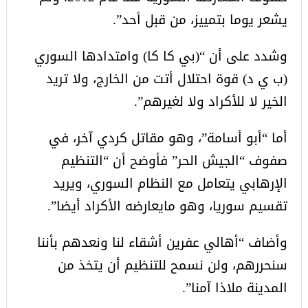
يشعر يوما بتمييز، من قبل أحد”.
وشدد على أن “(بي كا كا) وامتدادها السوري
(ب ي د) قوة احتلال أتت من الخارج، ولا تريد
الخير لا للأكراد ولا لغيرهم”.
أما “أبو أسامة”، وهو مقاتل كردي آخر، في
صفوف “الجيش الحر” فأوضح أن “التنظيم
الإرهابي يتعامل مع النظام السوري، ويريد
تقسيم سوريا، وهو مايعارضه الأكراد أيضا”.
وأضاف “أهالي عفرين أشقاء لنا ونعدهم بأننا
سنحررهم، ولن نسمح للتنظيم أن يتخذ من
المدينة ملاذا آمنا”.