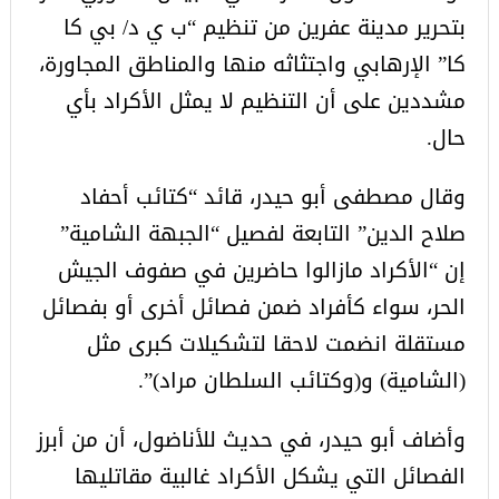
بتحرير مدينة عفرين من تنظيم “ب ي د/ بي كا
كا” الإرهابي واجتثاثه منها والمناطق المجاورة،
مشددين على أن التنظيم لا يمثل الأكراد بأي
حال.
وقال مصطفى أبو حيدر، قائد “كتائب أحفاد
صلاح الدين” التابعة لفصيل “الجبهة الشامية”
إن “الأكراد مازالوا حاضرين في صفوف الجيش
الحر، سواء كأفراد ضمن فصائل أخرى أو بفصائل
مستقلة انضمت لاحقا لتشكيلات كبرى مثل
(الشامية) و(وكتائب السلطان مراد)”.
وأضاف أبو حيدر، في حديث للأناضول، أن من أبرز
الفصائل التي يشكل الأكراد غالبية مقاتليها