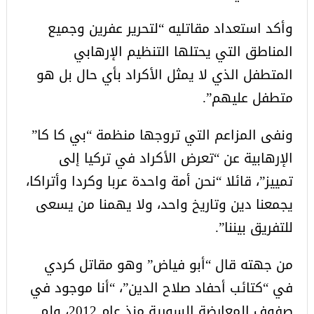
وأكد استعداد مقاتليه “لتحرير عفرين وجميع
المناطق التي يحتلها التنظيم الإرهابي
المتطفل الذي لا يمثل الأكراد بأي حال بل هو
متطفل عليهم”.
ونفى المزاعم التي تروجها منظمة “بي كا كا”
الإرهابية عن “تعرض الأكراد في تركيا إلى
تمييز”، قائلا “نحن أمة واحدة عربا وكردا وأتراكا،
يجمعنا دين وتاريخ واحد، ولا يهمنا من يسعى
للتفريق بيننا”.
من جهته قال “أبو فياض” وهو مقاتل كردي
في “كتائب أحفاد صلاح الدين”، “أنا موجود في
صفوف المعارضة السورية منذ عام 2012، ولم