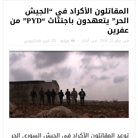
المقاتلون الأكراد في “الجيش
الحر” يتعهدون باجتثاث “PYD” من
عفرين
فى:
يناير 22, 2018
فى:
أخبار
طباعة
البريد الالكترونى
توعد المقاتلون الأكراد في الجيش السوري الحر