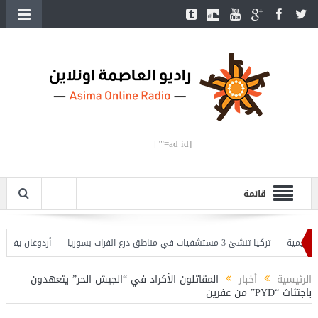
[ad id=""]
قائمة
تركيا تنشئ 3 مستشفيات في مناطق درع الفرات بسوريا
أردوغان يفتتح القسم 
ان يحذّر
الرئيسية
أخبار
المقاتلون الأكراد في “الجيش الحر” يتعهدون
باجتثاث “PYD” من عفرين