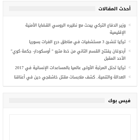
مجموعة فرص عمل للسوريين في
غازي عنتاب
أحدث المقالات
وزير الدفاع التركي يبحث مع نظيره الروسي القضايا الأمنية
الإقليمية
تركيا تنشئ 3 مستشفيات في مناطق درع الفرات بسوريا
أردوغان يفتتح القسم الثاني من خط مترو ” أوسكودار- جكمة كوي”
الأحد المقبل
تركيا تحتل المرتبة الأولى عالميا بالمساعدات الإنسانية في 2017
العدالة والتنمية.. كشف ملابسات مقتل خاشقجي دين في أعناقنا
فيس بوك