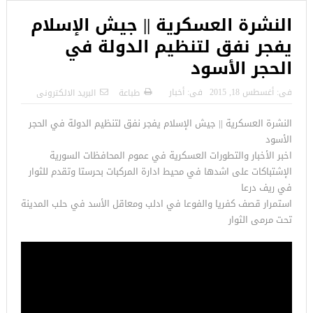
النشرة العسكرية || جيش الإسلام
يفجر نفق لتنظيم الدولة في
الحجر الأسود
فى:
أغسطس 18, 2015
فى:
أخبار
طباعة
البريد الالكترونى
النشرة العسكرية || جيش الإسلام يفجر نفق لتنظيم الدولة في الحجر
الأسود
اخبر الأخبار والتطورات العسكرية في عموم المحافظات السورية
الإشتباكات على اشدها في محيط ادارة المركبات بحرستا وتقدم للثوار
في ريف درعا
استمرار قصف كفريا والفوعا في ادلب ومعاقل الأسد في حلب المدينة
تحت مرمى الثوار