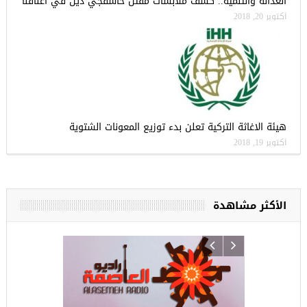
العدالة والتنمية.. كشف ملابسات مقتل خاشقجي دين في أعناقنا
أكتوبر 20, 2018
هيئة الاغاثة التركية تعلن بدء توزيع المعونات الشتوية
أكتوبر 19, 2018
الأكثر مشاهدة
ركيا
للسوريين ف
طبية، ومعال