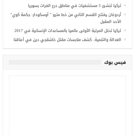
وزير الدفاع التركي يبحث مع نظيره الروسي القضايا الأمنية
الإقليمية
تركيا تنشئ 3 مستشفيات في مناطق درع الفرات بسوريا
أردوغان يفتتح القسم الثاني من خط مترو ” أوسكودار- جكمة كوي”
الأحد المقبل
تركيا تحتل المرتبة الأولى عالميا بالمساعدات الإنسانية في 2017
العدالة والتنمية.. كشف ملابسات مقتل خاشقجي دين في أعناقنا
فيس بوك