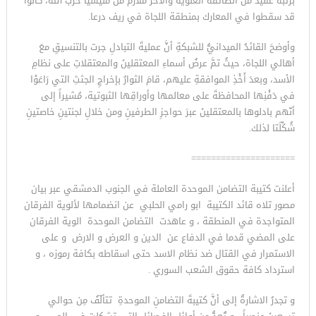
برتبة عقيد من الطائفة العلوية والآخر ملازم من مليشيا حزب الله، كانوا
قد سقطوا في المعارك بمنطقة اللجاة في ريف درعا.
وأوضحَ القائدُ الميدانيُّ للشبكةِ أنَّ عمليةَ التبادلِ جرت بالتنسيقِ معَ
أهالي اللجاة، حيثُ تمَّ عرضُ أسماءِ المعتقلينَ والمعتقلاتِ على نظامِ
الأسد، وبعدَ أَخْذِ الموافقةِ عليهم، قامَ الثوارُ بإخراجِ الجثثِ التي رَاعَوْا
في دَفْنِها المحافظةَ على معالمها وأوراقِها الثبوتية، مُشيراً إلى
أنّهم بادلوها بالمعتقلينَ عبرَ حواجزِ الطرفينِ ومن خلالِ لجنتينِ خاصتينِ
شُكِّلَتا لذلك.
=====================
أعلنت كتيبة التضامن الموحدة العاملة في الجنوب الدمشقي عبر بيان
مصور تلاه قائد الكتيبة ابو رامي الحلبي عن انضمامها لألوية الفرقان
المتواجدة في المنطقة ، و عاهدت التضامن الموحدة الوية الفرقان
على المضي قدما في الدفاع عن الدين و العرض و الارض و على
الاستمرار في القتال ضد نظام الاسد حتى اسقاطه بكافة رموزه ، و
استرداد كافة حقوق الشعب السوري .
و تجدرُ الاشارةُ إلى أنَّ كتيبةَ التضامنِ الموحدةِ تتألّفُ مِن حوالي