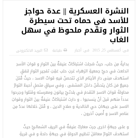
النشرة العسكرية || عدة حواجز
للأسد في حماه تحت سيطرة
الثوار وتقدم ملحوظ في سهل
الغاب
فى:
أغسطس 25, 2015
فى:
أخبار
طباعة
البريد الالكترونى
بدايةً مِن حلب، حيثُ سُجلت اشتباكاتٌ عنيفةٌ بينَ الثوارِ و قواتِ الأسدِ
اندلعت في حيِّ جمعيةِ الزهراء غربَ حلب عَقِبَ تفجيرِ الثوارِ لنفقٍ
استهدفَ مبنى دارِ الأيتام الذي تتحصنُ فيهِ قواتُ الاسد ، حيثُ قُتلَ
جميعُ مَن كانَ يتحصَّنُ داخلَ المشفى ، وفي سياقٍ متصلٍ أحبطَ الثوارُ
محاولةَ قواتِ الاسدِ التقدمَ في بلدتَيْ بيانون ومعرسته وقتلوا وجرحوا
عدداً منهم قبلَ أنْ ينسحبوا ، و دارت اشتباكاتٌ عنيفةٌ بينَ الثوارِ وقواتِ
الاسدِ على جبهاتِ حي الخالدية و صلاحِ الدين ، و قُتلَ خلالها عددٌ مِن
عناصرِ الاسدِ و أُصيبَ آخرون ،
و على جبهةٍ اخرى جرت معاركُ عنيفةٌ في الريفِ الشماليِّ حيثُ
استهدفَ الثوارُ معاقلَ تنظيمِ الدولةِ في جبهةِ دلحة و في قريةِ