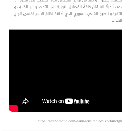
تسعينَ عنصراً ، و تُعدُّ مِن أوائِلِ الفصائلِ التي تشكلت في الحي ، و
دعت ألويةُ الفرقان كافةَ الفصائلِ الثوريةِ إلى التوحدِ و نبذِ الخلافِ و
التفرقةِ لنصرةِ الشعبِ السوري الذي أذاقَهُ نظامُ الاسدِ أقسى ألوانِ
العذاب .
https://soundcloud.com/damascus-radio/sixorhrnefgk