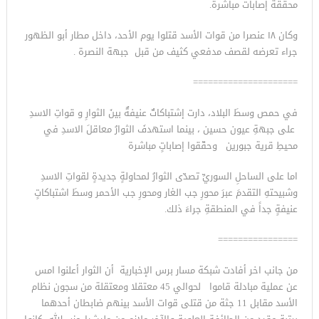
محققة إصابات مباشرة.
وكان ١٨ عنصرا من قوات الأسد قتلوا يوم الأحد، داخل مطار أبو الظهور
جراء تعرضه لقصف مدفعي كثيف من قبل جبهة النصرة .
=====================
في حمص وسطَ البلاد، دارت إشتباكاتٌ عنيفةٌ بينَ الثوارِ و قواتِ الاسدِ
على جبهةِ عيون حسين ، بينما استهدفَ الثوارُ معاقلَ الاسدِ في
محيطِ قرية جبورين وحقّقوا إصاباتٍ مباشرة
اما على الساحلِ السوريِّ تصدّى الثوارُ لمحاولةٍ جديدةٍ لقواتِ الاسدِ
وشبيحتهِ التقدمَ عبرَ محورِ جب الغار ومحورِ جب الأحمر وسطَ اشتباكاتٍ
عنيفةٍ جداً في المنطقةِ جراءَ ذلك.
================
من جانب اخر أفادت شبكة مسار برس الإخبارية أن الثوار أعلنوا امس
عن عملية مبادلة قاموا لحوالي 45 معتقلا ومعتقلة من سجون نظام
الأسد مقابل 11 جثة من قتلى قوات الأسد بينهم ضابطان أحدهما