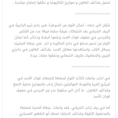
اسنبل بقذائفِ الهاونِ و صواريخِ الكاتيوشا و حقّقوا إصاباتٍ مباشرة ،
===================
ننتقل الى حماه ، تمكن الثوار من السيطرة على حاجز شير الجاجية في
الريف الشرقي بعد اشتباكات عنيفة سقط فيها عدد من القتلى
والجرحى في صفوف قوات الاسد وغنموا أسلحة وذخائر، كما تمكن
الثوار من تدمير مدفع في حاجز الحاكورة و اخر على جبهة المشيك
بسهل الغاب، واستهدفوا معاقل الاسد بقذائف الهاون في حاجزي
الجبين والحماميات بالريف الشمالي وحققوا صابات جيدة .
=====================
في ادلب، واصلت كتائبُ الثوارِ قصفها لتجمعاتِ قواتِ الأسدِ في
قريتَيْ كفريا والفوعة المواليتينِ شمالَ إدلب بالصواريخِ محليةِ الصنعِ
وقذائفِ الهاون، ما أدّى الى سقوطِ عددٍ مِن الجرحى في صفوفِ
قواتِ الأسد
أما في ريف إدلب الشرقي، فقد واصلت جبهة النصرة قصفها
بالمدفعية الثقيلة وقذائف الدبابات لمطار أبو الظهور العسكري ،