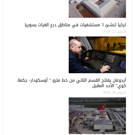
تركيا تنشئ 3 مستشفيات في مناطق درع الفرات بسوريا
أكتوبر 22, 2018
أردوغان يفتتح القسم الثاني من خط مترو ” أوسكودار- جكمة
كوي” الأحد المقبل
أكتوبر 20, 2018