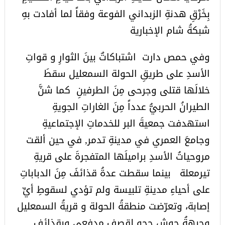
بِخَرْقِ هدنةِ الزبداني الفوعة وفقاً لما أفادت بهِ
شبكةُ شام الإخبارية
وفي حمص دارت اشتباكاتٌ بينَ الثوارِ و قواتِ
الأسدِ على طريقِ الحولة السمعليل سقطَ
خلالَها قتلى وجرحى مِنَ الطرفينِ كما شنَّ
الطيرانُ الحربيُّ عدداً مِنَ الغاراتِ الجويةِ
استهدفت جمعيةَ البر للخدماتِ الإجتماعيةِ
وجامعَ العمري في مدينةِ تدمر, في حين ألقت
مروحياتُ الأسدِ براميلَها المتفجرةَ على قريةِ
تيرمعلة بينما سقطت عدةُ قذائفَ مِنَ الدباباتِ
على أحياءِ مدينةِ تلبيسة ولم تؤدي لسقوطِ أيِّ
إصابة، وتعرّضت منطقةُ الحولة و قريةُ السمعليل
وجبهةُ حوش حجو لقصفٍ مدفعيٍ وبقذائفِ