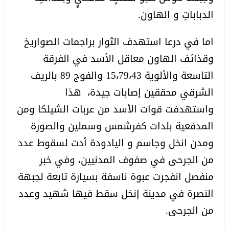
الدباباتِ و الهاون.
اما في درعا استهدف الثوار براجمات الصواريخ
وقذائف الهاون معاقل الأسد في الفرقة
التاسعة والألوية 15،79،43 والفوج 89 بالريف
الشرقي محققين إصابات جيدة، هذا
واستهدفت قوات الأسد من عربات الشيلكا ومن
المدفعية بلدات كفرشمس وسملين والصورة
ومدن انخل وجاسم و اليادودة أدت لسقوط عدد
من الجرحى في صفوف المدنيين، وفي خبر
منفصل انفجرت عبوة ناسفة بسيارة تابعة لجبهة
النصرة في مدينة إنخل سقط فيها شهيد وعدد
من الجرحى.