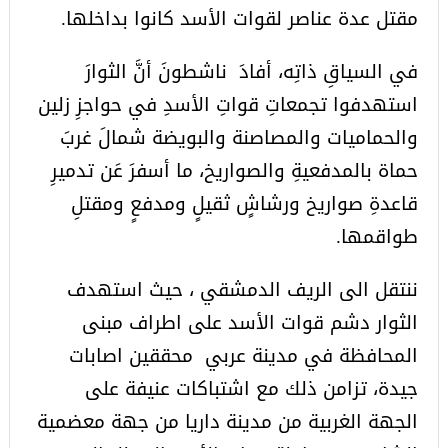
مقتل عدة عناصر لقوات الأسد كانوا بداخلها.
في السياقِ ذاتِه، أفادَ ناشطونَ أنَّ الثوارَ
استهدفوا تجمعاتِ قواتِ الأسدِ في حواجزِ زلين
والحماميات والمصاصنة والبويضة شمالَ غربَ
حماة بالمدفعيةِ والصواريخ، ما أسفرَ عَن تدميرِ
قاعدةِ صواريخ ورشاشٍ ثقيلٍ ومدفعٍ ومقتلِ
طواقمها.
ننتقل الى الريف الدمشقي ، حيث استهدف
الثوار دشم قوات الأسد على اطراف مبنى
المحافظة في مدينة عربي محققين اصابات
جيدة، تزامن ذلك مع اشتباكات عنيفة على
الجهة الغربية من مدينة ‏داريا من جهة معضمية