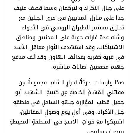
على جبال الاكراد والتركمان وسط قصف عنيف
جدا على منازل المدنيين في قرى الجبلين مع
تحليق مستمر للطيران الروسي في الأجواء
وشنه عدة غارات جوية على المدنيين ومناطق
الاشتباكات، وقد استهدف الثوار معاقل الأسد
في قرية كفرية بقذائف الهاون وقذائف مدفع
جهنم محققين اصابات مباشرة.
هذا وأرسلت حركةُ أحرارِ الشام مجموعةً مِن
مقاتلي المَهامِّ الخاصةِ مِن كتيبةِ الشهيد أبو
جميل قطب لمؤازرةِ جبهةِ الساحلِ في منطقةِ
جبل الأكراد، وفي أولِ يومِ وصولِ المقاتلين،
اشتبكوا مع قواتِ الاسدِ في المنطقةِ المحيطةِ
بمصيفِ سلمى،