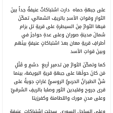
على جبهةِ حماه دارت اشتباكاتٌ عنيفةٌ جداً بينَ
الثوارِ وقواتِ الأسدِ بالريفِ الشمالي، تمكّنَ
فيها الثوارُ مِنَ السيطرةِ على قريةِ تل بزام
شمالَ مدينةِ صوران وعلى عدةِ حواجزَ في
أطرافِ قريةِ معان بعدَ اشتباكاتٍ عنيفةٍ بينَهم
وبينَ قواتِ الأسد
كما وتمكّنَ الثوارُ مِن تدميرِ أربعِ دشمٍ و قَتْلِ
مَن كانَ حولَها على جبهةِ قريةِ ‏البويضة، بينما
شنَّ الطيرانُ الحربيُّ الروسيُّ غاراتٍ جويةً على
قرى جروح وقليدين الثور وصلبا بالريفِ الشرقيِّ
وعلى مدنِ مورك واللطامنة وكفرزيتا
وعلى الساحل السوري سجلت اشتباكات عنيفة