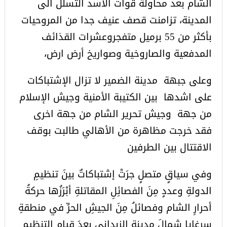
الشام بعد محاولة قوات الأسد التسلل الى
المدينة، تزامنت قصف عنيف جدا من المروحيات
بأكثر من 55 برميل متفجروعشرات القذائف
المدفعية والصاروخية وصواريخ أرض ارض،
وعلى جبهة مدينة الضمير لا تزال الإشتباكات
على اشدها بين الكتيبة الأمنية وجيش الإسلام
من جهة وجيش تحرير الشام من جهة اخرى
فقد خرجت مظاهرة من الأهالي طالبت بوقف
الاقتتال بين الطرفين
وفي سياقٍ متصلٍ جرَتْ إشتباكاتٌ بينَ تنظيمِ
الدولةِ وعددٍ مِنَ الفصائِلِ المقاتلةِ أبْرَزُها حركةُ
أحرارِ الشام وفصائلُ مِنَ الجيشِ الحرِّ في منطقةِ
سرغايا شمالَ مدينةِ الزبداني بعدَ قيامِ التنظيمِ