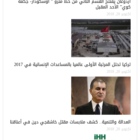
أردوغان يفتتح القسم الثاني من خط مترو ” أوسكودار- جكمة
كوي” الأحد المقبل
أكتوبر 20, 2018
تركيا تحتل المرتبة الأولى عالميا بالمساعدات الإنسانية في 2017
أكتوبر 20, 2018
العدالة والتنمية.. كشف ملابسات مقتل خاشقجي دين في أعناقنا
أكتوبر 20, 2018