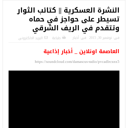
النشرة العسكرية || كتائب الثوار
تسيطر على حواجز في حماه
وتتقدم في الريف الشرقي
فى:
نوفمبر 30, 2015
فى:
أخبار
طباعة
البريد الالكترونى
العاصمة اونلاين _ أخبار إذاعية
https://soundcloud.com/damascus-radio/pvcadlrcxnx5