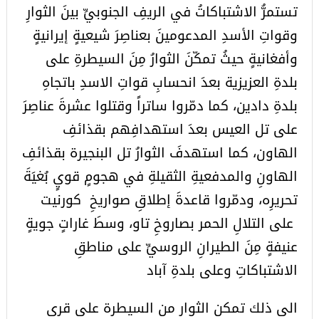
تستمرُّ الاشتباكاتُ في الريفِ الجنوبيِّ بينَ الثوارِ
وقواتِ الأسدِ المدعومينَ بعناصِرَ شيعيةٍ إيرانيةٍ
وأفغانيةٍ حيثُ تمكّنَ الثوارُ مِنَ السيطرةِ على
بلدةِ العزيزية بعدَ انحسابِ قواتِ الاسدِ باتجاهِ
بلدةِ دادين، كما دمّروا ساتراً وقتلوا عشرةَ عناصِرَ
على تل العيس بعدَ استهدافِهم بقذائفِ
الهاون، كما استهدفَ الثوارُ تل البنجيرة بقذائفِ
الهاونِ والمدفعيةِ الثقيلةِ في هجومٍ قويٍ بُغيَةَ
تحريرِه، ودمّروا قاعدةَ إطلاقِ صواريخِ كورنيت
على التلالِ الحمر بصاروخِ تاو، وسطَ غاراتٍ جويةٍ
عنيفةٍ مِنَ الطيرانِ الروسيِّ على مناطقِ
الاشتباكاتِ وعلى بلدةِ آباد
الى ذلك تمكن الثوار من السيطرة على قرى